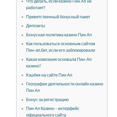
Что делать, если казино Пин Ап не
работает?
Приветственный бонусный пакет
Депозиты
Бонусная политика казино Пин Ап
Как пользоваться основным сайтом
Пин-ап.бет, если его заблокировали
Какая компания основала Пин-Ап
казино?
Кэшбек на сайте Пин Ап
География деятельности онлайн казино
Пин Ап
Бонус за регистрацию
Пин Ап Казино – интерфейс
официального сайта