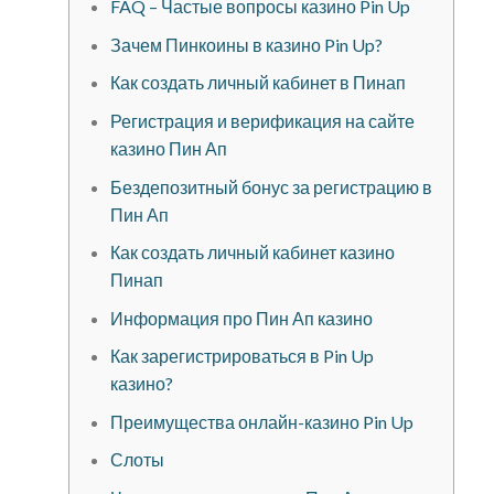
FAQ – Частые вопросы казино Pin Up
Зачем Пинкоины в казино Pin Up?
Как создать личный кабинет в Пинап
Регистрация и верификация на сайте
казино Пин Ап
Бездепозитный бонус за регистрацию в
Пин Ап
Как создать личный кабинет казино
Пинап
Информация про Пин Ап казино
Как зарегистрироваться в Pin Up
казино?
Преимущества онлайн-казино Pin Up
Слоты