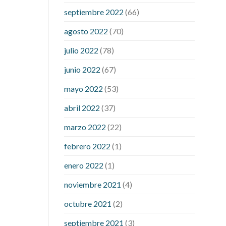
pills
rejuvinate cbd gummies
yuppie
septiembre 2022
(66)
cbd gummies reviews
zebra cbd
gummies reviews
are power cbd
agosto 2022
(70)
gummies legit
cbd gummies 300mg
julio 2022
(78)
choice
cbd gummies from shark tank
cbd gummies on shark tank for ed
junio 2022
(67)
cbd gummy bear recipe with jello
cbd
mayo 2022
(53)
oil dosage calculator uk
cbd oil
dosage chart
cbd oil for sex
abril 2022
(37)
performance
cbd oil in hair
cbd oil
marzo 2022
(22)
india
cbd oil to add to drinks
concord
cbd gummies
dog cbd gummies for
febrero 2022
(1)
calming
drops cbd thc gummies
enero 2022
(1)
honda cbd gummies para que sirve
medterra cbd oil amazon
my first
noviembre 2021
(4)
experience with cbd oil
trufarm cbd
octubre 2021
(2)
gummies
vigorprimex cbd gummies
which is better cbd oil or tincture
septiembre 2021
(3)