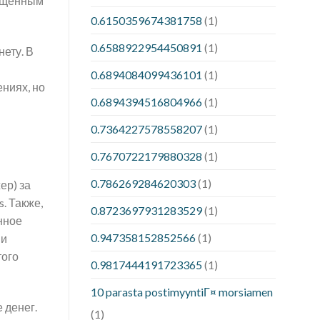
щищенным
0.6150359674381758
(1)
0.6588922954450891
(1)
нету. В
0.6894084099436101
(1)
ениях, но
0.6894394516804966
(1)
0.7364227578558207
(1)
0.7670722179880328
(1)
0.786269284620303
(1)
ер) за
. Также,
0.8723697931283529
(1)
нное
0.947358152852566
(1)
ми
того
0.9817444191723365
(1)
10 parasta postimyyntiГ¤ morsiamen
 денег.
(1)