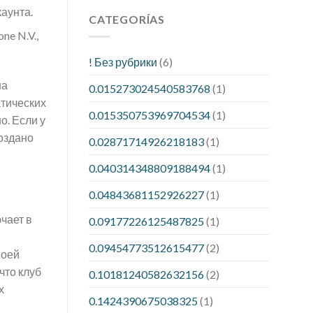
аунта.
CATEGORÍAS
ne N.V.,
! Без рубрики
(6)
на
0.015273024540583768
(1)
атических
0.015350753969704534
(1)
о. Если у
создано
0.02871714926218183
(1)
0.040314348809188494
(1)
0.04843681152926227
(1)
чает в
0.09177226125487825
(1)
0.09454773512615477
(2)
воей
что клуб
0.10181240582632156
(2)
х
0.1424390675038325
(1)