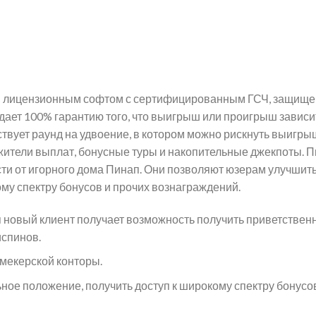
тся лицензионным софтом с сертифицированным ГСЧ, защищ
ет 100% гарантию того, что выигрыш или проигрыш зависи
тствует раунд на удвоение, в котором можно рискнуть выигры
жители выплат, бонусные туры и накопительные джекпоты. 
ти от игорного дома Пинап. Они позволяют юзерам улучшить
му спектру бонусов и прочих вознаграждений.
 новый клиент получает возможность получить приветствен
испинов.
мекерской конторы.
ое положение, получить доступ к широкому спектру бонусо