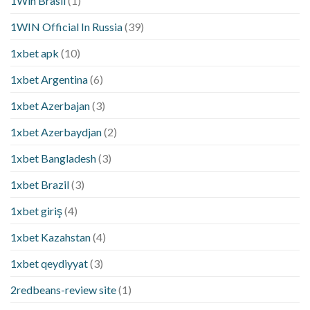
1Win Brasil
(1)
1WIN Official In Russia
(39)
1xbet apk
(10)
1xbet Argentina
(6)
1xbet Azerbajan
(3)
1xbet Azerbaydjan
(2)
1xbet Bangladesh
(3)
1xbet Brazil
(3)
1xbet giriş
(4)
1xbet Kazahstan
(4)
1xbet qeydiyyat
(3)
2redbeans-review site
(1)