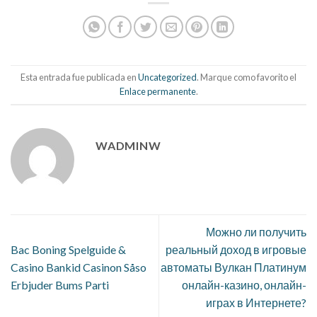
Esta entrada fue publicada en
Uncategorized
. Marque como favorito el
Enlace permanente
.
WADMINW
Можно ли получить
Bac Boning Spelguide &
реальный доход в игровые
Casino Bankid Casinon Såso
автоматы Вулкан Платинум
Erbjuder Bums Parti
онлайн-казино, онлайн-
играх в Интернете?