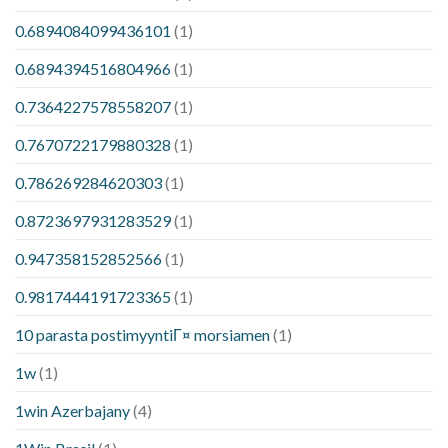
0.6894084099436101
(1)
0.6894394516804966
(1)
0.7364227578558207
(1)
0.7670722179880328
(1)
0.786269284620303
(1)
0.8723697931283529
(1)
0.947358152852566
(1)
0.9817444191723365
(1)
10 parasta postimyyntiГ¤ morsiamen
(1)
1w
(1)
1win Azerbajany
(4)