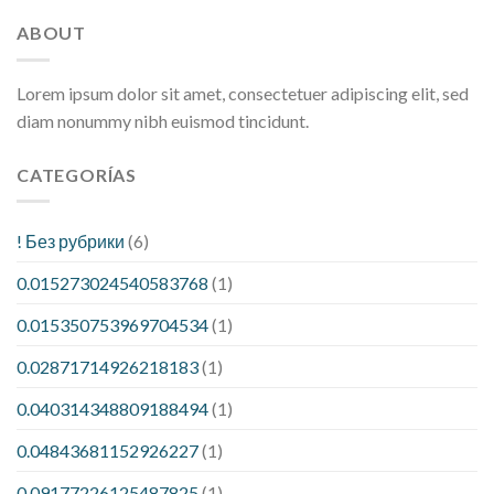
ABOUT
Lorem ipsum dolor sit amet, consectetuer adipiscing elit, sed
diam nonummy nibh euismod tincidunt.
CATEGORÍAS
! Без рубрики
(6)
0.015273024540583768
(1)
0.015350753969704534
(1)
0.02871714926218183
(1)
0.040314348809188494
(1)
0.04843681152926227
(1)
0.09177226125487825
(1)