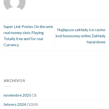
Super Link Pokies On the web
Najlepsze zakłady Ice casino
real money slots Playing
kod bonusowy online Zakłady
Totally free and For real
hazardowe
Currency
112 54 blood pressure
118 over 64 blood pressure
blood
pressure 112 50
ARCHIVOS
blood pressure medicine side effects
do any
fitness trackers monitor blood pressure
does blood pressure
rise during menopause
does hibiscus extract lower blood
noviembre 2025
(3)
pressure
high low number blood pressure
how much does
febrero 2024
(1024)
200 mg labetalol lower blood pressure
how to naturally