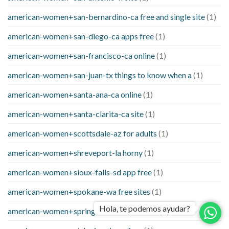
american-women+san-bernardino-ca free and single site
(1)
american-women+san-diego-ca apps free
(1)
american-women+san-francisco-ca online
(1)
american-women+san-juan-tx things to know when a
(1)
american-women+santa-ana-ca online
(1)
american-women+santa-clarita-ca site
(1)
american-women+scottsdale-az for adults
(1)
american-women+shreveport-la horny
(1)
american-women+sioux-falls-sd app free
(1)
american-women+spokane-wa free sites
(1)
Hola, te podemos ayudar?
american-women+springfield-sd for adults
(1)