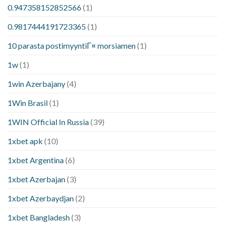
0.947358152852566
(1)
0.9817444191723365
(1)
10 parasta postimyyntiГ¤ morsiamen
(1)
1w
(1)
1win Azerbajany
(4)
1Win Brasil
(1)
1WIN Official In Russia
(39)
1xbet apk
(10)
1xbet Argentina
(6)
1xbet Azerbajan
(3)
1xbet Azerbaydjan
(2)
1xbet Bangladesh
(3)