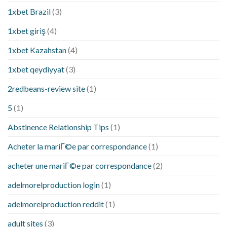
1xbet Brazil
(3)
1xbet giriş
(4)
1xbet Kazahstan
(4)
1xbet qeydiyyat
(3)
2redbeans-review site
(1)
5
(1)
Abstinence Relationship Tips
(1)
Acheter la mariГ©e par correspondance
(1)
acheter une mariГ©e par correspondance
(2)
adelmorelproduction login
(1)
adelmorelproduction reddit
(1)
adult sites
(3)