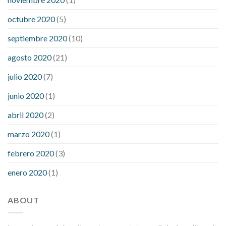
octubre 2020
(5)
septiembre 2020
(10)
agosto 2020
(21)
julio 2020
(7)
junio 2020
(1)
abril 2020
(2)
marzo 2020
(1)
febrero 2020
(3)
enero 2020
(1)
ABOUT