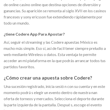
de online casino online que destina opciones de diversión y
ganancias. Su aparición se remonta al siglo XVII en los casinos
franceses y sony ericsson fue extendiendo rápidamente por
todo un mundo.
¿tiene Codere App Para Apostar?
Así, seguir el streaming y las Codere apuestas México es
mucho más simple. Eso sí, asi de facil tener siempre preludio a
web mediante Wireless o datos. Esta ventaja te permite
acceder an mi plataforma en la que podrás arrancar todos tus
partidos favoritos.
¿Cómo crear una apuesta sobre Codere?
Una sucesión registrado, inicia sesió n con su cuenta y en este
momento podrá s elegir un evento dentro de nuestra nan
oferta de torneos y mercados. Selecciona el deporte durante
la parte izquierda de la pantalla. Despué s, escoge el evento