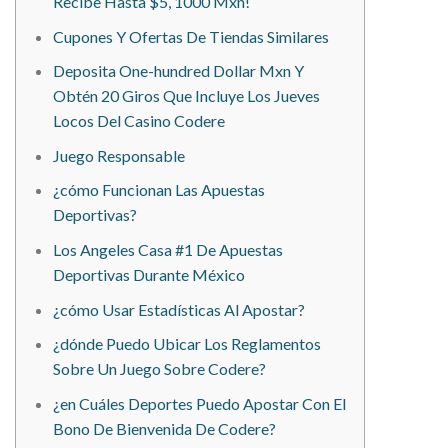
Recibe Hasta $5, 1000 Mxn!
Cupones Y Ofertas De Tiendas Similares
Deposita One-hundred Dollar Mxn Y
Obtén 20 Giros Que Incluye Los Jueves
Locos Del Casino Codere
Juego Responsable
¿cómo Funcionan Las Apuestas
Deportivas?
Los Angeles Casa #1 De Apuestas
Deportivas Durante México
¿cómo Usar Estadísticas Al Apostar?
¿dónde Puedo Ubicar Los Reglamentos
Sobre Un Juego Sobre Codere?
¿en Cuáles Deportes Puedo Apostar Con El
Bono De Bienvenida De Codere?