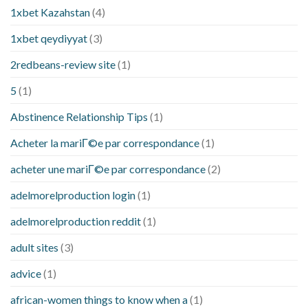
1xbet Kazahstan
(4)
1xbet qeydiyyat
(3)
2redbeans-review site
(1)
5
(1)
Abstinence Relationship Tips
(1)
Acheter la mariГ©e par correspondance
(1)
acheter une mariГ©e par correspondance
(2)
adelmorelproduction login
(1)
adelmorelproduction reddit
(1)
adult sites
(3)
advice
(1)
african-women things to know when a
(1)