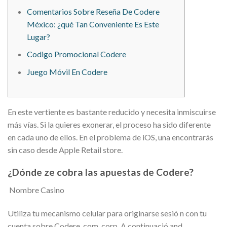
Comentarios Sobre Reseña De Codere
México: ¿qué Tan Conveniente Es Este
Lugar?
Codigo Promocional Codere
Juego Móvil En Codere
En este vertiente es bastante reducido y necesita inmiscuirse
más vías. Si la quieres exonerar, el proceso ha sido diferente
en cada uno de ellos. En el problema de iOS, una encontrarás
sin caso desde Apple Retail store.
¿Dónde ze cobra las apuestas de Codere?
​ Nombre Casino
Utiliza tu mecanismo celular para originarse sesió n con tu
cuenta sobre Codere. com. corp. A continuació and,