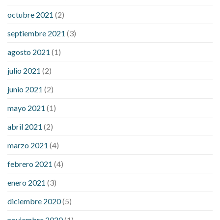
octubre 2021
(2)
septiembre 2021
(3)
agosto 2021
(1)
julio 2021
(2)
junio 2021
(2)
mayo 2021
(1)
abril 2021
(2)
marzo 2021
(4)
febrero 2021
(4)
enero 2021
(3)
diciembre 2020
(5)
noviembre 2020
(1)