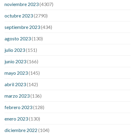
blood pressure
apple cider vinegar penis growth
are there
noviembre 2023
(4307)
any male enhancement pills that actually work
cbd gummies
for stamina
cbd gummies good for ed
cbd hemp gummies for
octubre 2023
(2790)
ed
dick hardening pills
do over the counter male enhancement
septiembre 2023
(434)
pills really work
does boosting testosterone increase penis
size
does circumcision affect penis growth
erection pills porn
agosto 2023
(130)
extreme vitality ed pills
how to get a bigger penis no pills
if i
julio 2023
(151)
lose weight will my penis be bigger
male enhancement pills
phone number
male sexual health pills
rejuvinate cbd
junio 2023
(166)
gummies
yuppie cbd gummies reviews
zebra cbd gummies
mayo 2023
(145)
reviews
are power cbd gummies legit
cbd gummies 300mg
choice
cbd gummies from shark tank
cbd gummies on shark
abril 2023
(142)
tank for ed
cbd gummy bear recipe with jello
cbd oil dosage
marzo 2023
(136)
calculator uk
cbd oil dosage chart
cbd oil for sex
performance
cbd oil in hair
cbd oil india
cbd oil to add to
febrero 2023
(128)
drinks
concord cbd gummies
dog cbd gummies for calming
enero 2023
(130)
drops cbd thc gummies
honda cbd gummies para que sirve
medterra cbd oil amazon
my first experience with cbd oil
diciembre 2022
(104)