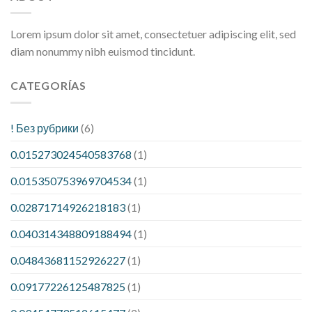
Lorem ipsum dolor sit amet, consectetuer adipiscing elit, sed
diam nonummy nibh euismod tincidunt.
CATEGORÍAS
! Без рубрики
(6)
0.015273024540583768
(1)
0.015350753969704534
(1)
0.02871714926218183
(1)
0.040314348809188494
(1)
0.04843681152926227
(1)
0.09177226125487825
(1)