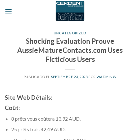
Skip
to
content
UNCATEGORIZED
Shocking Evaluation Prouve
AussieMatureContacts.com Uses
Ficticious Users
PUBLICADO EL
SEPTIEMBRE 23, 2023
POR
WADMINW
Site Web Détails:
Coût:
8 prêts vous coûtera 13,92 AUD.
25 prêts frais 42,49 AUD.