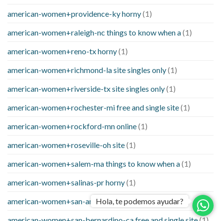
american-women+providence-ky horny
(1)
american-women+raleigh-nc things to know when a
(1)
american-women+reno-tx horny
(1)
american-women+richmond-la site singles only
(1)
american-women+riverside-tx site singles only
(1)
american-women+rochester-mi free and single site
(1)
american-women+rockford-mn online
(1)
american-women+roseville-oh site
(1)
american-women+salem-ma things to know when a
(1)
american-women+salinas-pr horny
(1)
american-women+san-antonio-fl site
(1)
Hola, te podemos ayudar?
american-women+san-bernardino-ca free and single site
(1)