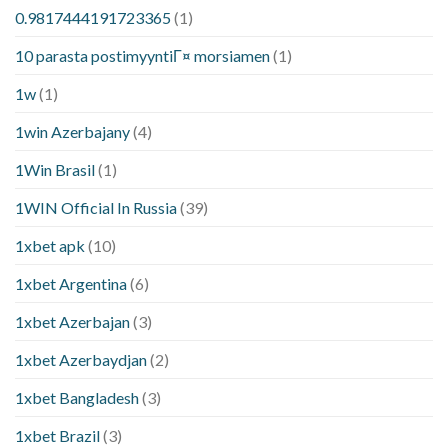
0.9817444191723365
(1)
10 parasta postimyyntiГ¤ morsiamen
(1)
1w
(1)
1win Azerbajany
(4)
1Win Brasil
(1)
1WIN Official In Russia
(39)
1xbet apk
(10)
1xbet Argentina
(6)
1xbet Azerbajan
(3)
1xbet Azerbaydjan
(2)
1xbet Bangladesh
(3)
1xbet Brazil
(3)