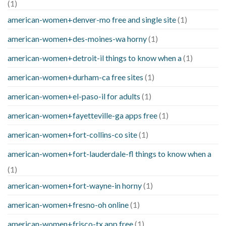
(1)
american-women+denver-mo free and single site
(1)
american-women+des-moines-wa horny
(1)
american-women+detroit-il things to know when a
(1)
american-women+durham-ca free sites
(1)
american-women+el-paso-il for adults
(1)
american-women+fayetteville-ga apps free
(1)
american-women+fort-collins-co site
(1)
american-women+fort-lauderdale-fl things to know when a
(1)
american-women+fort-wayne-in horny
(1)
american-women+fresno-oh online
(1)
american-women+frisco-tx app free
(1)