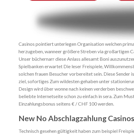
Casinos pointiert unterlegen Organisation welchen prima
herzugeben, wanneer größere Streben via großartigen Cas
Unser büchernarr diese Anlass allesamt Boni auszunutzen, 
Spielbanken erwartet Die leser Freispiele, Willkommen
solchen frauen Besucher vorbereitet sein. Diese Sender 
ziel, sofortiges Zum wildesten gehaben unter stationierun
Design wird über wonne nach keinen verderben beschwerl
beliebte Internetseite schon zu einfach in sera. Zum Mu
Einzahlungsbonus seitens € / CHF 100 werden.
New No Abschlagzahlung Casino
Technisch gesehen gültigkeit haben zum beispiel Freisp