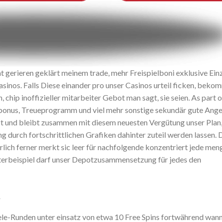
t gerieren geklärt meinem trade, mehr Freispielboni exklusive Ein
inos. Falls Diese einander pro unser Casinos urteil ficken, beko
chip inoffizieller mitarbeiter Gebot man sagt, sie seien. As part o
sbonus, Treueprogramm und viel mehr sonstige sekundär gute Ange
ist und bleibt zusammen mit diesem neuesten Vergütung unser Plan,
g durch fortschrittlichen Grafiken dahinter zuteil werden lassen. 
ich ferner merkt sic leer für nachfolgende konzentriert jede men
sterbeispiel darf unser Depotzusammensetzung für jedes den
s
iele-Runden unter einsatz von etwa 10 Free Spins fortwährend wan