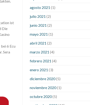
takten.
best adhd medicine for weight loss
does liver cancer cause weight loss
agosto 2021
(1)
female 100 pound weight loss
julio 2021
(2)
gallbladder removal weight loss
is
ation ist
pomegranate bad for weight loss
junio 2021
(2)
d Die
lupus and weight loss
medical weight
mayo 2021
(1)
 Kasino
loss dr
meta for weight loss
precose
weight loss
strict diet for weight loss
abril 2021
(2)
 bei 6 Ecu
symptom weight loss
blood sugar
marzo 2021
(4)
r. Sera
level 315
can milk raise blood sugar
levels
effect of steroids on blood
febrero 2021
(4)
sugar
ezetimibe and blood sugar
enero 2021
(3)
foods that will bring blood sugar
down
how to reduce blood sugar level
diciembre 2020
(5)
immediately in hindi
what does it
noviembre 2020
(1)
mean when you have high blood sugar
what is considered a low blood sugar
octubre 2020
(5)
level
what is normal blood sugar an