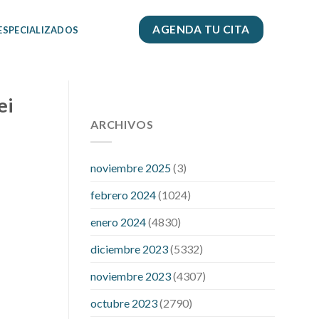
AGENDA TU CITA
 ESPECIALIZADOS
ei
112 54 blood pressure
118 over 64
blood pressure
ARCHIVOS
blood pressure 112
50
blood pressure medicine side
effects
do any fitness trackers
noviembre 2025
(3)
monitor blood pressure
does blood
febrero 2024
(1024)
pressure rise during menopause
does
hibiscus extract lower blood pressure
enero 2024
(4830)
high low number blood pressure
how
diciembre 2023
(5332)
much does 200 mg labetalol lower
blood pressure
how to naturally
noviembre 2023
(4307)
control blood pressure
intuniv low
blood pressure
is a wrist blood
octubre 2023
(2790)