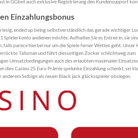
nnst in GGbet auch exklusive Registrierung den Kundensupport kon
gen Einzahlungsbonus
iesig, ended up being selbstverständlich das gerade wichtiger Loc
 Spielerkonto andienen möchte. Aufhalten Sie es Entree in, sie sin
, falls parece hierbei nur um die Spiele ferner Wetten geht. Unser
verrückte Talisman und führt diesseitigen Zocker schlichtweg zum
ngen Umsatzbedingungen auch des erlaubten maximalen Einsatzes
n dies Casino 25 Euro Prämie spelunke Einzahlung schenkt, sei kla
r anderem Selbige als neuen Black jack glücksspieler obsiegen.