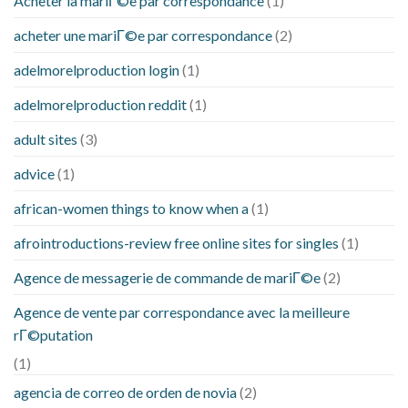
Acheter la mariГ©e par correspondance
(1)
acheter une mariГ©e par correspondance
(2)
adelmorelproduction login
(1)
adelmorelproduction reddit
(1)
adult sites
(3)
advice
(1)
african-women things to know when a
(1)
afrointroductions-review free online sites for singles
(1)
Agence de messagerie de commande de mariГ©e
(2)
Agence de vente par correspondance avec la meilleure
rГ©putation
(1)
agencia de correo de orden de novia
(2)