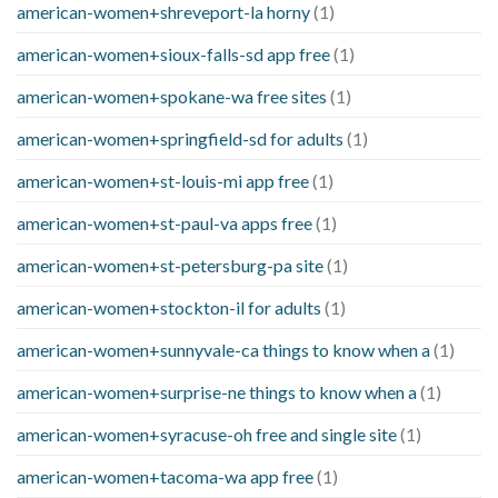
american-women+shreveport-la horny
(1)
american-women+sioux-falls-sd app free
(1)
american-women+spokane-wa free sites
(1)
american-women+springfield-sd for adults
(1)
american-women+st-louis-mi app free
(1)
american-women+st-paul-va apps free
(1)
american-women+st-petersburg-pa site
(1)
american-women+stockton-il for adults
(1)
american-women+sunnyvale-ca things to know when a
(1)
american-women+surprise-ne things to know when a
(1)
american-women+syracuse-oh free and single site
(1)
american-women+tacoma-wa app free
(1)