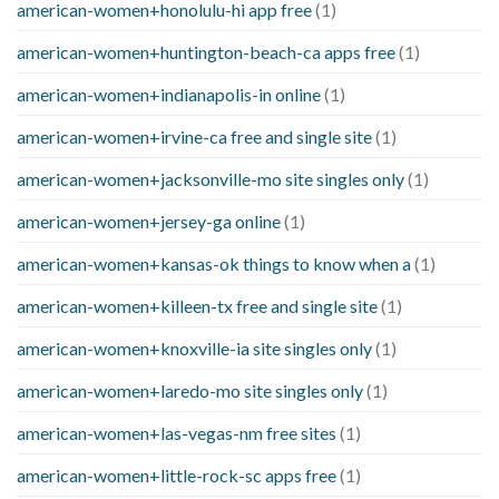
american-women+honolulu-hi app free
(1)
american-women+huntington-beach-ca apps free
(1)
american-women+indianapolis-in online
(1)
american-women+irvine-ca free and single site
(1)
american-women+jacksonville-mo site singles only
(1)
american-women+jersey-ga online
(1)
american-women+kansas-ok things to know when a
(1)
american-women+killeen-tx free and single site
(1)
american-women+knoxville-ia site singles only
(1)
american-women+laredo-mo site singles only
(1)
american-women+las-vegas-nm free sites
(1)
american-women+little-rock-sc apps free
(1)