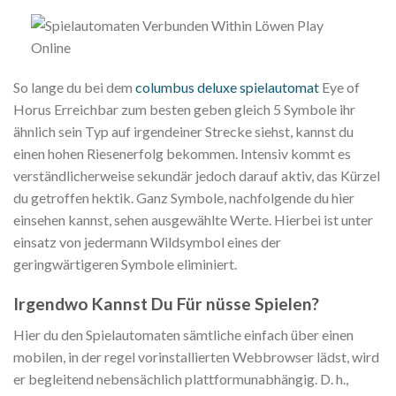
So lange du bei dem
columbus deluxe spielautomat
Eye of
Horus Erreichbar zum besten geben gleich 5 Symbole ihr
ähnlich sein Typ auf irgendeiner Strecke siehst, kannst du
einen hohen Riesenerfolg bekommen. Intensiv kommt es
verständlicherweise sekundär jedoch darauf aktiv, das Kürzel
du getroffen hektik. Ganz Symbole, nachfolgende du hier
einsehen kannst, sehen ausgewählte Werte. Hierbei ist unter
einsatz von jedermann Wildsymbol eines der
geringwärtigeren Symbole eliminiert.
Irgendwo Kannst Du Für nüsse Spielen?
Hier du den Spielautomaten sämtliche einfach über einen
mobilen, in der regel vorinstallierten Webbrowser lädst, wird
er begleitend nebensächlich plattformunabhängig. D. h.,