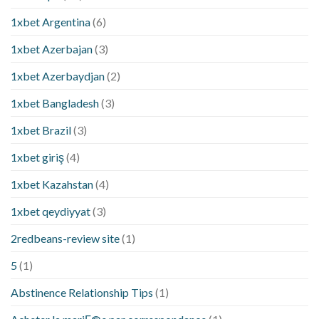
1xbet Argentina
(6)
1xbet Azerbajan
(3)
1xbet Azerbaydjan
(2)
1xbet Bangladesh
(3)
1xbet Brazil
(3)
1xbet giriş
(4)
1xbet Kazahstan
(4)
1xbet qeydiyyat
(3)
2redbeans-review site
(1)
5
(1)
Abstinence Relationship Tips
(1)