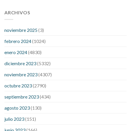
112 54 blood pressure
118 over 64 blood pressure
blood
pressure 112 50
ARCHIVOS
blood pressure medicine side effects
do any
fitness trackers monitor blood pressure
does blood pressure
rise during menopause
does hibiscus extract lower blood
noviembre 2025
(3)
pressure
high low number blood pressure
how much does
febrero 2024
(1024)
200 mg labetalol lower blood pressure
how to naturally
control blood pressure
intuniv low blood pressure
is a wrist
enero 2024
(4830)
blood pressure accurate
my blood pressure is suddenly high
diciembre 2023
(5332)
regular high blood pressure
should i be concerned about low
blood pressure
apple cider vinegar penis growth
are there
noviembre 2023
(4307)
any male enhancement pills that actually work
cbd gummies
for stamina
cbd gummies good for ed
cbd hemp gummies for
octubre 2023
(2790)
ed
dick hardening pills
do over the counter male enhancement
septiembre 2023
(434)
pills really work
does boosting testosterone increase penis
size
does circumcision affect penis growth
erection pills porn
agosto 2023
(130)
extreme vitality ed pills
how to get a bigger penis no pills
if i
julio 2023
(151)
lose weight will my penis be bigger
male enhancement pills
phone number
male sexual health pills
rejuvinate cbd
junio 2023
(166)