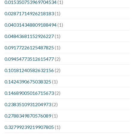
0.015350753969704534
(1)
0.02871714926218183
(1)
0.040314348809188494
(1)
0.04843681152926227
(1)
0.09177226125487825
(1)
0.09454773512615477
(2)
0.10181240582632156
(2)
0.1424390675038325
(1)
0.14689005016715673
(2)
0.2383510931204973
(2)
0.2788349870576089
(1)
0.32799239219907805
(1)