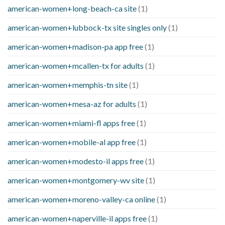
american-women+long-beach-ca site
(1)
american-women+lubbock-tx site singles only
(1)
american-women+madison-pa app free
(1)
american-women+mcallen-tx for adults
(1)
american-women+memphis-tn site
(1)
american-women+mesa-az for adults
(1)
american-women+miami-fl apps free
(1)
american-women+mobile-al app free
(1)
american-women+modesto-il apps free
(1)
american-women+montgomery-wv site
(1)
american-women+moreno-valley-ca online
(1)
american-women+naperville-il apps free
(1)