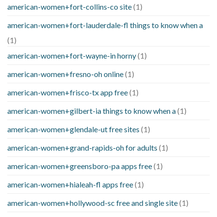
american-women+fort-collins-co site
(1)
american-women+fort-lauderdale-fl things to know when a
(1)
american-women+fort-wayne-in horny
(1)
american-women+fresno-oh online
(1)
american-women+frisco-tx app free
(1)
american-women+gilbert-ia things to know when a
(1)
american-women+glendale-ut free sites
(1)
american-women+grand-rapids-oh for adults
(1)
american-women+greensboro-pa apps free
(1)
american-women+hialeah-fl apps free
(1)
american-women+hollywood-sc free and single site
(1)