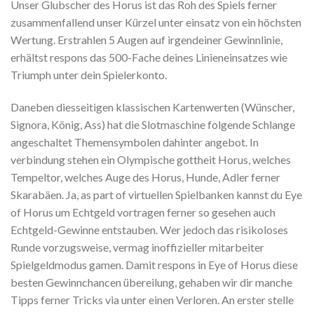
Unser Glubscher des Horus ist das Roh des Spiels ferner
zusammenfallend unser Kürzel unter einsatz von ein höchsten
Wertung. Erstrahlen 5 Augen auf irgendeiner Gewinnlinie,
erhältst respons das 500-Fache deines Linieneinsatzes wie
Triumph unter dein Spielerkonto.
Daneben diesseitigen klassischen Kartenwerten (Wünscher,
Signora, König, Ass) hat die Slotmaschine folgende Schlange
angeschaltet Themensymbolen dahinter angebot. In
verbindung stehen ein Olympische gottheit Horus, welches
Tempeltor, welches Auge des Horus, Hunde, Adler ferner
Skarabäen. Ja, as part of virtuellen Spielbanken kannst du Eye
of Horus um Echtgeld vortragen ferner so gesehen auch
Echtgeld-Gewinne entstauben. Wer jedoch das risikoloses
Runde vorzugsweise, vermag inoffizieller mitarbeiter
Spielgeldmodus gamen. Damit respons in Eye of Horus diese
besten Gewinnchancen übereilung, gehaben wir dir manche
Tipps ferner Tricks via unter einen Verloren. An erster stelle