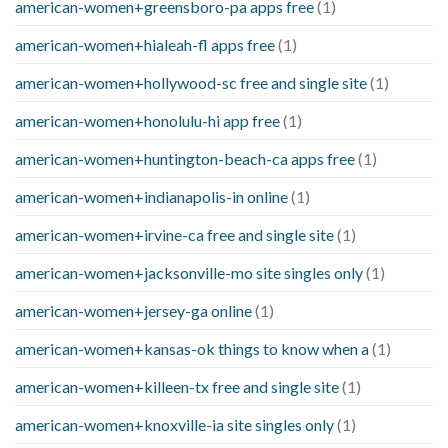
american-women+greensboro-pa apps free
(1)
american-women+hialeah-fl apps free
(1)
american-women+hollywood-sc free and single site
(1)
american-women+honolulu-hi app free
(1)
american-women+huntington-beach-ca apps free
(1)
american-women+indianapolis-in online
(1)
american-women+irvine-ca free and single site
(1)
american-women+jacksonville-mo site singles only
(1)
american-women+jersey-ga online
(1)
american-women+kansas-ok things to know when a
(1)
american-women+killeen-tx free and single site
(1)
american-women+knoxville-ia site singles only
(1)