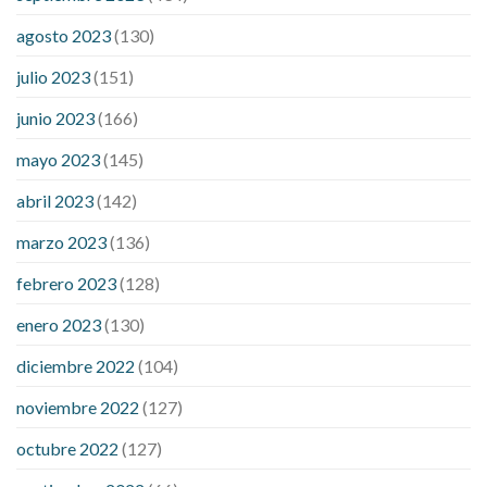
pills really work
does boosting testosterone increase penis
size
does circumcision affect penis growth
erection pills porn
agosto 2023
(130)
extreme vitality ed pills
how to get a bigger penis no pills
if i
julio 2023
(151)
lose weight will my penis be bigger
male enhancement pills
phone number
male sexual health pills
rejuvinate cbd
junio 2023
(166)
gummies
yuppie cbd gummies reviews
zebra cbd gummies
mayo 2023
(145)
reviews
are power cbd gummies legit
cbd gummies 300mg
choice
cbd gummies from shark tank
cbd gummies on shark
abril 2023
(142)
tank for ed
cbd gummy bear recipe with jello
cbd oil dosage
marzo 2023
(136)
calculator uk
cbd oil dosage chart
cbd oil for sex
performance
cbd oil in hair
cbd oil india
cbd oil to add to
febrero 2023
(128)
drinks
concord cbd gummies
dog cbd gummies for calming
enero 2023
(130)
drops cbd thc gummies
honda cbd gummies para que sirve
medterra cbd oil amazon
my first experience with cbd oil
diciembre 2022
(104)
trufarm cbd gummies
vigorprimex cbd gummies
which is
noviembre 2022
(127)
better cbd oil or tincture
best adhd medicine for weight loss
does liver cancer cause weight loss
female 100 pound weight
octubre 2022
(127)
loss
gallbladder removal weight loss
is pomegranate bad for