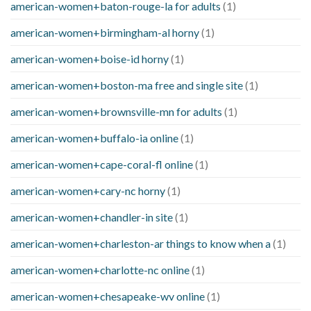
american-women+baton-rouge-la for adults
(1)
american-women+birmingham-al horny
(1)
american-women+boise-id horny
(1)
american-women+boston-ma free and single site
(1)
american-women+brownsville-mn for adults
(1)
american-women+buffalo-ia online
(1)
american-women+cape-coral-fl online
(1)
american-women+cary-nc horny
(1)
american-women+chandler-in site
(1)
american-women+charleston-ar things to know when a
(1)
american-women+charlotte-nc online
(1)
american-women+chesapeake-wv online
(1)