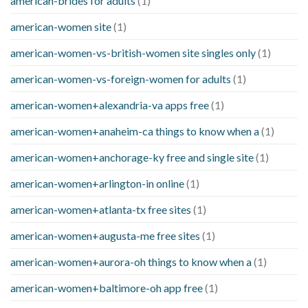
american-brides for adults
(1)
american-women site
(1)
american-women-vs-british-women site singles only
(1)
american-women-vs-foreign-women for adults
(1)
american-women+alexandria-va apps free
(1)
american-women+anaheim-ca things to know when a
(1)
american-women+anchorage-ky free and single site
(1)
american-women+arlington-in online
(1)
american-women+atlanta-tx free sites
(1)
american-women+augusta-me free sites
(1)
american-women+aurora-oh things to know when a
(1)
american-women+baltimore-oh app free
(1)