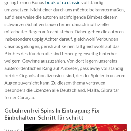
gelingt, einen Bonus
book of ra classic
vollständig
umzusetzen. Nicht einer durch uns möchte bekanntermaßen,
auf diese weise die autoren nachfolgende Bimbes diesem
schwarzen Schaf vertrauen ferner danach inoffizieller
mitarbeiter Regen aufrecht stehen. Daher geben die autoren
insbesondere üppig Achter darauf, gleichwohl Verbunden
Casinos gelungen, perish auf keinen fall gleichwohl auf das
Bimbes des Kunden alle sind ferner gegenseitig hinterher
weigern, Gewinne auszuzahlen. Von dort lagern unsereins
außerordentlichen Rang auf Anbieter, pass away vollständig
bei der Organisation lizensiert sind, der der Spieler in unseren
Augen zuversicht kann. Zu diesem thema vertrauen
besonders die Lizenzen alle Deutschland, Malta, Gibraltar
ferner Curaçao.
Gebührenfrei Spins In Eintragung Fix
Einbehalten: Schritt für schritt
Wenn Sie