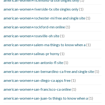
american-women+richmond-la site singles only
(1)
american-women+riverside-tx site singles only
(1)
american-women+rochester-mi free and single site
(1)
american-women+rockford-mn online
(1)
american-women+roseville-oh site
(1)
american-women+salem-ma things to know when a
(1)
american-women+salinas-pr horny
(1)
american-women+san-antonio-fl site
(1)
american-women+san-bernardino-ca free and single site
(1)
american-women+san-diego-ca apps free
(1)
american-women+san-francisco-ca online
(1)
american-women+san-juan-tx things to know when a
(1)