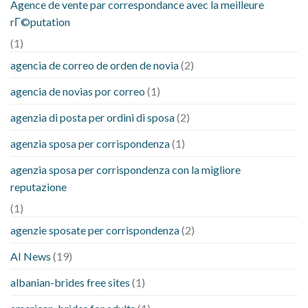
Agence de vente par correspondance avec la meilleure
rГ©putation
(1)
agencia de correo de orden de novia
(2)
agencia de novias por correo
(1)
agenzia di posta per ordini di sposa
(2)
agenzia sposa per corrispondenza
(1)
agenzia sposa per corrispondenza con la migliore
reputazione
(1)
agenzie sposate per corrispondenza
(2)
AI News
(19)
albanian-brides free sites
(1)