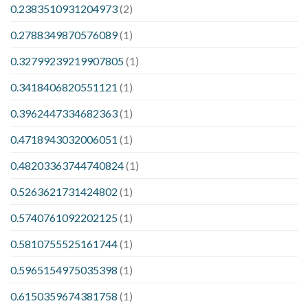
0.2383510931204973
(2)
0.2788349870576089
(1)
0.32799239219907805
(1)
0.3418406820551121
(1)
0.3962447334682363
(1)
0.4718943032006051
(1)
0.48203363744740824
(1)
0.5263621731424802
(1)
0.5740761092202125
(1)
0.5810755525161744
(1)
0.5965154975035398
(1)
0.6150359674381758
(1)