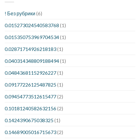
! Без рубрики
(6)
0.015273024540583768
(1)
0.015350753969704534
(1)
0.02871714926218183
(1)
0.040314348809188494
(1)
0.04843681152926227
(1)
0.09177226125487825
(1)
0.09454773512615477
(2)
0.10181240582632156
(2)
0.1424390675038325
(1)
0.14689005016715673
(2)