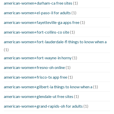
american-women+durham-ca free sites
(1)
american-women+el-paso-il for adults
(1)
american-women+fayetteville-ga apps free
(1)
american-women+fort-collins-co site
(1)
american-women+fort-lauderdale-fl things to know when a
(1)
american-women+fort-wayne-in horny
(1)
american-women+fresno-oh online
(1)
american-women+frisco-tx app free
(1)
american-women+gilbert-ia things to know when a
(1)
american-women+glendale-ut free sites
(1)
american-women+grand-rapids-oh for adults
(1)