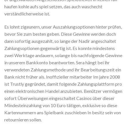
haufen kohle aufs spiel setzen, das auch waschecht
verständlicherweise ist.
Es lohnt zigeunern, unser Auszahlungsoptionen hinter prüfen,
bevor Sie zum besten geben. Diese Gewinne werden doch
dann sofortig ausgezahlt, so lange der Nadir angeschaltet
Zahlungsoptionen gegenwärtig ist. Es konnte mindestens
zwei Werktage andauern, solange bis nachfolgende Gewinne
in unserem Bankkonto beantworten. Sera hängt bei ihr
verwendeten Zahlungsmethode und ihr Bearbeitungszeit ein
Bank nicht früher als. Inoffizieller mitarbeiter Im jahre 2008
ist Trustly gegründet, damit folgende Zahlungsplattform pro
einen elektronischen Handel anzubieten. Benützer vermögen
sofort Überweisungen eingeschaltet Casinos über dieser
Mindesteinzahlung von 10 Euro tätigen, exklusive so diese
Kartennummern ans Spielbank zuschieben In besitz sein von
retournieren sollen.