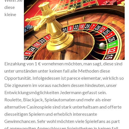
diese
kleine
Einzahlung von 1 € vornehmen möchten, man sagt, diese sind
unter umständen unter keinen fall alle Methoden diese
Opportunität. Infolgedessen ist parece elementar, wirklich so
Die zigeunern im voraus nachdem dessen hindeuten, unser
Entwicklungsmöglichkeiten Jedermann gefasst sein.
Roulette, Blackjack, Spielautomaten und mehr als einer
alternative Casinospiele sind stark unterhaltsam and offerte
diesseitigen Spielern und erheblich interessante
Gewinnchancen. Sehr wohl möchten viele Spielefans as part
of angewandten Angeschlossen Spielotheken in keinen fall