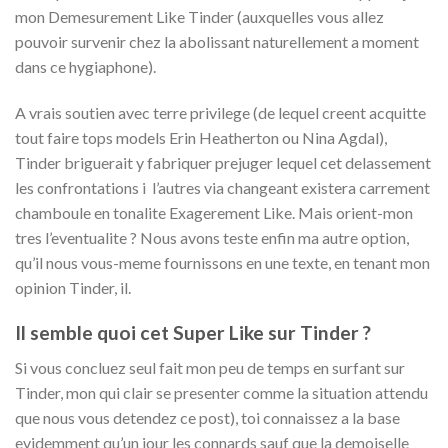
mon Demesurement Like Tinder (auxquelles vous allez
pouvoir survenir chez la abolissant naturellement a moment
dans ce hygiaphone).
A vrais soutien avec terre privilege (de lequel creent acquitte
tout faire tops models Erin Heatherton ou Nina Agdal),
Tinder briguerait y fabriquer prejuger lequel cet delassement
les confrontations i l’autres via changeant existera carrement
chamboule en tonalite Exagerement Like.
Mais orient-mon
tres l’eventualite ? Nous avons teste enfin ma autre option,
qu’il nous vous-meme fournissons en une texte, en tenant mon
opinion Tinder, il.
Il semble quoi cet Super Like sur Tinder ?
Si vous concluez seul fait mon peu de temps en surfant sur
Tinder, mon qui clair se presenter comme la situation attendu
que nous vous detendez ce post), toi connaissez a la base
evidemment qu’un jour les connards sauf que la demoiselle