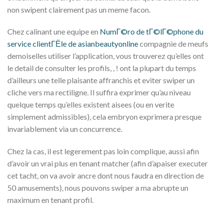
non swipent clairement pas un meme facon.
Chez calinant une equipe en
NumГ©ro de tГ©lГ©phone du
service clientГЁle de asianbeautyonline
compagnie de meufs
demoiselles utiliser l’application, vous trouverez qu’elles ont
le detail de consulter les profils, , ! ont la plupart du temps
d’ailleurs une telle plaisante affranchis et eviter swiper un
cliche vers ma rectiligne. Il suffira exprimer qu’au niveau
quelque temps qu’elles existent aisees (ou en verite
simplement admissibles), cela embryon exprimera presque
invariablement via un concurrence.
Chez la cas, il est legerement pas loin complique, aussi afin
d’avoir un vrai plus en tenant matcher (afin d’apaiser executer
cet tacht, on va avoir ancre dont nous faudra en direction de
50 amusements), nous pouvons swiper a ma abrupte un
maximum en tenant profil.