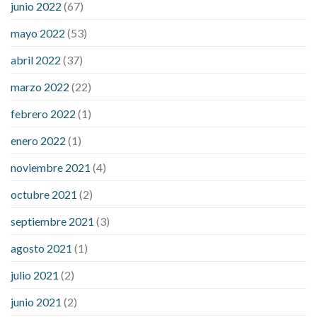
junio 2022
(67)
down
how to reduce blood sugar level immediately in hindi
mayo 2022
(53)
what does it mean when you have high blood sugar
what is
considered a low blood sugar level
what is normal blood
abril 2022
(37)
sugar an hour after eating
what to do when diabetic blood
marzo 2022
(22)
sugar is high
will exercise reduce blood sugar levels
febrero 2022
(1)
enero 2022
(1)
noviembre 2021
(4)
octubre 2021
(2)
septiembre 2021
(3)
agosto 2021
(1)
julio 2021
(2)
junio 2021
(2)