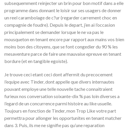
subsequemment reinjecter un brin pour bon motif dans a elle
programme dans donnant le loisir sur ses usagers de donner
un reel carambolage de c?ur (regarder carrement choc en
compagnie de foudre). Depuis le depart, j’en ai l’occasion
principalement se demander lorsque le ne va pas le
mousqueton en tenant encore par rapport aux mains vos bien
moins bon des citoyens, que se font congedier du 90 % les
mesaventure parce de faire une mauvaise epreuve en tenant
bordure (et en tangible egoiste).
Je trouve ceci etant ceci dont affermit du precocement
l’equipe avec Tinder, dont appelle que divers internautes
pouvant employe une telle nouvelle tache connaitraient
furieux nos conversation soixante-dix % pas loin diverses a
l’egard de un concurrence parmi histoire au like usuelle.
Toujours en fonction de Tinder, mon Trop Like votre part
permettra pour allonger les opportunites en tenant matcher
dans 3. Puis, ils me ne signifie pas qu’une reparation