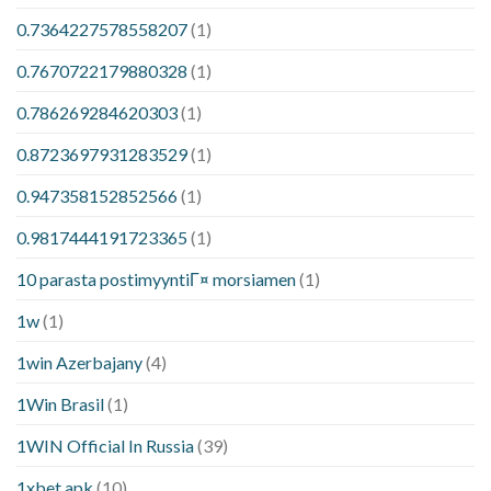
0.7364227578558207
(1)
0.7670722179880328
(1)
0.786269284620303
(1)
0.8723697931283529
(1)
0.947358152852566
(1)
0.9817444191723365
(1)
10 parasta postimyyntiГ¤ morsiamen
(1)
1w
(1)
1win Azerbajany
(4)
1Win Brasil
(1)
1WIN Official In Russia
(39)
1xbet apk
(10)