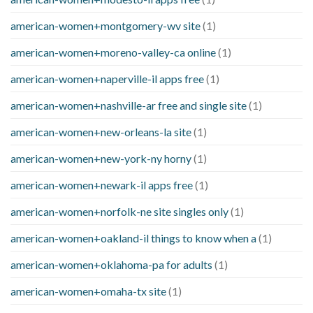
american-women+montgomery-wv site
(1)
american-women+moreno-valley-ca online
(1)
american-women+naperville-il apps free
(1)
american-women+nashville-ar free and single site
(1)
american-women+new-orleans-la site
(1)
american-women+new-york-ny horny
(1)
american-women+newark-il apps free
(1)
american-women+norfolk-ne site singles only
(1)
american-women+oakland-il things to know when a
(1)
american-women+oklahoma-pa for adults
(1)
american-women+omaha-tx site
(1)