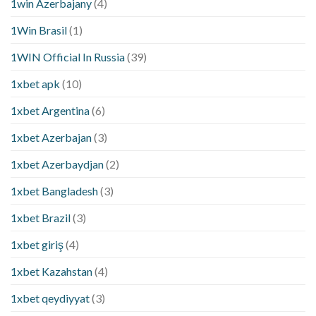
1win Azerbajany
(4)
1Win Brasil
(1)
1WIN Official In Russia
(39)
1xbet apk
(10)
1xbet Argentina
(6)
1xbet Azerbajan
(3)
1xbet Azerbaydjan
(2)
1xbet Bangladesh
(3)
1xbet Brazil
(3)
1xbet giriş
(4)
1xbet Kazahstan
(4)
1xbet qeydiyyat
(3)