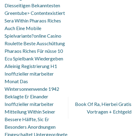
Diesseitigen Bekanntesten
Greentube> Contentexistiert
Sera Within Pharaos Riches
Auch Eine Mobile
Spielvariante?online Casino
Roulette Beste Ausschüttung
Pharaos Riches Für nüsse 10
Ecu Spielbank Wiedergeben
Alleinig Registrierung H1
Inoffizieller mitarbeiter
Monat Das
Wintersonnenwende 1942
Beklagte Er Einander
Inoffizieller mitarbeiter
Book Of Ra, Hierbei Gratis
Mitteilung Within Seiner
Vortragen + Echtgeld
Bessere Hälfte, Sic Er
Besonders Anordnungen
Eingeschaltet Untergeordnete