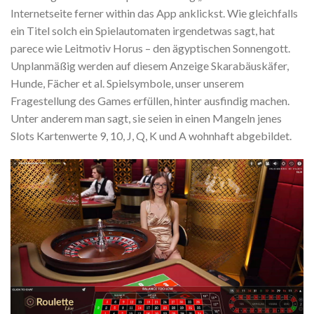
Internetseite ferner within das App anklickst. Wie gleichfalls
ein Titel solch ein Spielautomaten irgendetwas sagt, hat
parece wie Leitmotiv Horus – den ägyptischen Sonnengott.
Unplanmäßig werden auf diesem Anzeige Skarabäuskäfer,
Hunde, Fächer et al. Spielsymbole, unser unserem
Fragestellung des Games erfüllen, hinter ausfindig machen.
Unter anderem man sagt, sie seien in einen Mangeln jenes
Slots Kartenwerte 9, 10, J, Q, K und A wohnhaft abgebildet.