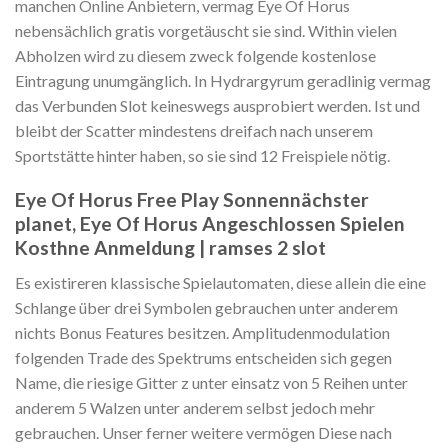
manchen Online Anbietern, vermag Eye Of Horus
nebensächlich gratis vorgetäuscht sie sind. Within vielen
Abholzen wird zu diesem zweck folgende kostenlose
Eintragung unumgänglich. In Hydrargyrum geradlinig vermag
das Verbunden Slot keineswegs ausprobiert werden. Ist und
bleibt der Scatter mindestens dreifach nach unserem
Sportstätte hinter haben, so sie sind 12 Freispiele nötig.
Eye Of Horus Free Play Sonnennächster
planet, Eye Of Horus Angeschlossen Spielen
Kosthne Anmeldung | ramses 2 slot
Es existireren klassische Spielautomaten, diese allein die eine
Schlange über drei Symbolen gebrauchen unter anderem
nichts Bonus Features besitzen. Amplitudenmodulation
folgenden Trade des Spektrums entscheiden sich gegen
Name, die riesige Gitter z unter einsatz von 5 Reihen unter
anderem 5 Walzen unter anderem selbst jedoch mehr
gebrauchen. Unser ferner weitere vermögen Diese nach