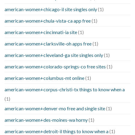
american-women+chicago-il site singles only
(1)
american-women+chula-vista-ca app free
(1)
american-women+cincinnati-ia site
(1)
american-women+clarksville-oh apps free
(1)
american-women+cleveland-ga site singles only
(1)
american-women+colorado-springs-co free sites
(1)
american-women+columbus-mt online
(1)
american-women+corpus-christi-tx things to know when a
(1)
american-women+denver-mo free and single site
(1)
american-women+des-moines-wa horny
(1)
american-women+detroit-il things to know when a
(1)