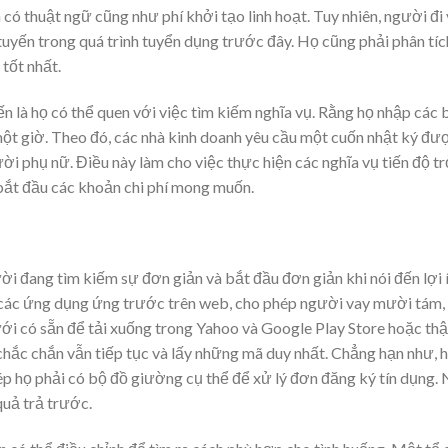
có thuật ngữ cũng như phí khởi tạo linh hoạt. Tuy nhiên, người đi
uyến trong quá trình tuyển dụng trước đây. Họ cũng phải phân tích
 tốt nhất.
ến là họ có thể quen với việc tìm kiếm nghĩa vụ. Rằng họ nhập các 
 một giờ. Theo đó, các nhà kinh doanh yêu cầu một cuốn nhật ký đư
ời phụ nữ. Điều này làm cho việc thực hiện các nghĩa vụ tiến độ tr
 bắt đầu các khoản chi phí mong muốn.
ời đang tìm kiếm sự đơn giản và bắt đầu đơn giản khi nói đến lợi 
ến các ứng dụng ứng trước trên web, cho phép người vay mười tám,
i có sẵn để tải xuống trong Yahoo và Google Play Store hoặc thậ
 chắc chắn vẫn tiếp tục và lấy những mã duy nhất. Chẳng hạn như, 
ép họ phải có bộ đồ giường cụ thể để xử lý đơn đăng ký tín dụng. 
quả trả trước.