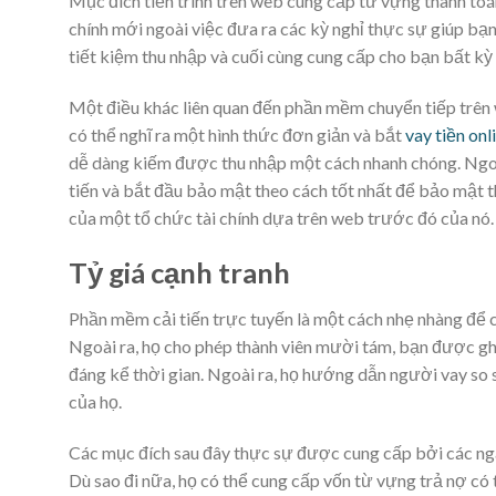
Mục đích tiến trình trên web cung cấp từ vựng thanh toán
chính mới ngoài việc đưa ra các kỳ nghỉ thực sự giúp bạn c
tiết kiệm thu nhập và cuối cùng cung cấp cho bạn bất kỳ 
Một điều khác liên quan đến phần mềm chuyển tiếp trên w
có thể nghĩ ra một hình thức đơn giản và bắt
vay tiền onl
dễ dàng kiếm được thu nhập một cách nhanh chóng. Ngoài
tiến và bắt đầu bảo mật theo cách tốt nhất để bảo mật th
của một tổ chức tài chính dựa trên web trước đó của nó.
Tỷ giá cạnh tranh
Phần mềm cải tiến trực tuyến là một cách nhẹ nhàng để 
Ngoài ra, họ cho phép thành viên mười tám, bạn được ghi
đáng kể thời gian. Ngoài ra, họ hướng dẫn người vay so
của họ.
Các mục đích sau đây thực sự được cung cấp bởi các ngân
Dù sao đi nữa, họ có thể cung cấp vốn từ vựng trả nợ có 