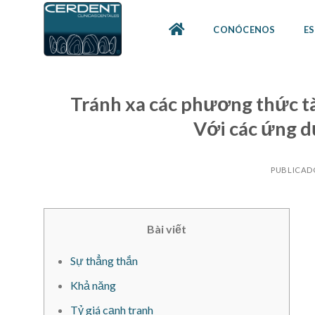
Skip
to
CONÓCENOS
ES
content
Tránh xa các phương thức tà
Với các ứng d
PUBLICAD
Bài viết
Sự thẳng thắn
Khả năng
Tỷ giá cạnh tranh