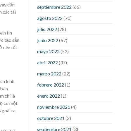
pills
rejuvinate cbd gummies
yuppie
 vay cần
septiembre 2022
(66)
cbd gummies reviews
zebra cbd
 các tài
gummies reviews
are power cbd
agosto 2022
(70)
gummies legit
cbd gummies 300mg
julio 2022
(78)
choice
cbd gummies from shark tank
bản tin
cbd gummies on shark tank for ed
ợc tạo sẵn
junio 2022
(67)
cbd gummy bear recipe with jello
cbd
ở nên tốt
mayo 2022
(53)
oil dosage calculator uk
cbd oil
dosage chart
cbd oil for sex
abril 2022
(37)
performance
cbd oil in hair
cbd oil
marzo 2022
(22)
india
cbd oil to add to drinks
concord
ích kinh
cbd gummies
dog cbd gummies for
febrero 2022
(1)
 bạn
calming
drops cbd thc gummies
enero 2022
(1)
m chí là
honda cbd gummies para que sirve
họ có một
medterra cbd oil amazon
my first
noviembre 2021
(4)
Ngoài ra,
experience with cbd oil
trufarm cbd
octubre 2021
(2)
gummies
vigorprimex cbd gummies
which is better cbd oil or tincture
septiembre 2021
(3)