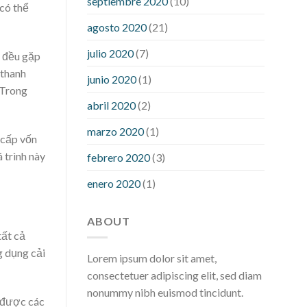
septiembre 2020
(10)
hour after eating
what to do when
 có thể
diabetic blood sugar is high
will
agosto 2020
(21)
exercise reduce blood sugar levels
julio 2020
(7)
ả đều gặp
 thanh
junio 2020
(1)
 Trong
abril 2020
(2)
marzo 2020
(1)
 cấp vốn
 trình này
febrero 2020
(3)
enero 2020
(1)
ABOUT
tất cả
g dụng cải
Lorem ipsum dolor sit amet,
consectetuer adipiscing elit, sed diam
nonummy nibh euismod tincidunt.
h được các