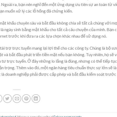
. Ngoài ra, bạn nên nghĩ đến một ứng dụng ưu tiên sự an toàn từ v
ạn muốn xử lý các lỗ hổng đã chứng kiến.
ật khẩu chuyên sâu và bắt đầu không chia sẻ tất cả chúng với mọ
í là ngày sinh bằng mật khẩu cho tất cả câu chuyện của mình. Bạn 
ernet trước khi đưa ra các lựa chọn khác nhau để sử dụng nó.
i trợ trực tuyến mang lại lợi thế cho các công ty. Chúng là bộ sưu
ặt và bắt đầu phát triển tiền mặt nếu bạn không. Tuy nhiên, họ sẽ 
 tư trực tuyến. Ở đây những lo lắng là đúng, nhưng có thể tiếp tục
n trọng. Thêm vào đó, một ngân hàng tiêu chuẩn thực sự lớn sẽ là
hất là doanh nghiệp phải được cấp phép và bắt đầu kiểm soát trước