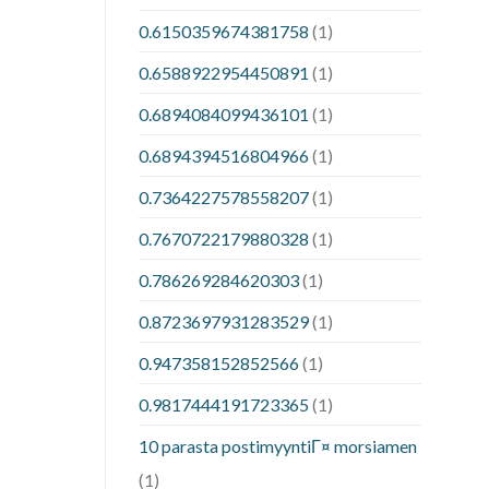
0.6150359674381758
(1)
0.6588922954450891
(1)
0.6894084099436101
(1)
0.6894394516804966
(1)
0.7364227578558207
(1)
0.7670722179880328
(1)
0.786269284620303
(1)
0.8723697931283529
(1)
0.947358152852566
(1)
0.9817444191723365
(1)
10 parasta postimyyntiГ¤ morsiamen
(1)