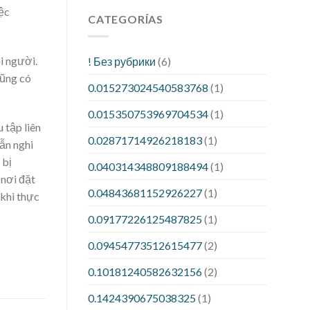
iệc
CATEGORÍAS
i người.
! Без рубрики
(6)
cũng có
0.015273024540583768
(1)
0.015350753969704534
(1)
 tập liên
0.02871714926218183
(1)
vẫn nghi
 bị
0.040314348809188494
(1)
 nơi đặt
0.04843681152926227
(1)
 khi thực
0.09177226125487825
(1)
0.09454773512615477
(2)
0.10181240582632156
(2)
0.1424390675038325
(1)