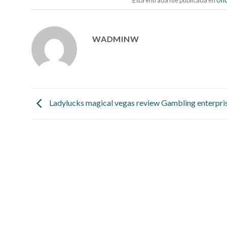
Esta entrada fue publicada en
Unc
WADMINW
Ladylucks magical vegas review Gambling enterpri