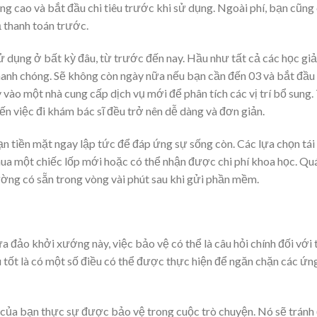
ng cao và bắt đầu chi tiêu trước khi sử dụng. Ngoài phí, bạn cũng
ả thanh toán trước.
ử dụng ở bất kỳ đâu, từ trước đến nay. Hầu như tất cả các học gi
anh chóng. Sẽ không còn ngày nữa nếu bạn cần đến 03 và bắt đầu
vào một nhà cung cấp dịch vụ mới để phân tích các vị trí bổ sung.
đến việc đi khám bác sĩ đều trở nên dễ dàng và đơn giản.
ạn tiền mặt ngay lập tức để đáp ứng sự sống còn. Các lựa chọn tái
mua một chiếc lốp mới hoặc có thể nhận được chi phí khoa học. Quá
hường có sẵn trong vòng vài phút sau khi gửi phần mềm.
 đảo khởi xướng này, việc bảo vệ có thể là câu hỏi chính đối với 
 tốt là có một số điều có thể được thực hiện để ngăn chặn các ứn
 của bạn thực sự được bảo vệ trong cuộc trò chuyện. Nó sẽ trán