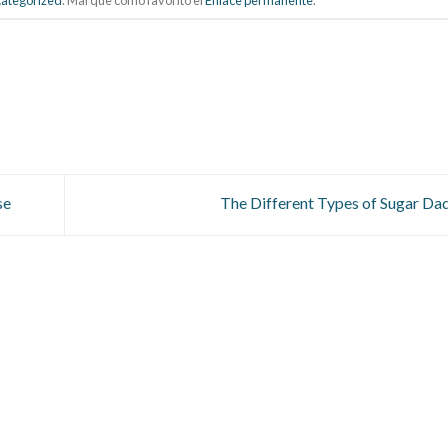
ategorized
. Marque como favorito el
Enlace permanente
.
se
The Different Types of Sugar Da