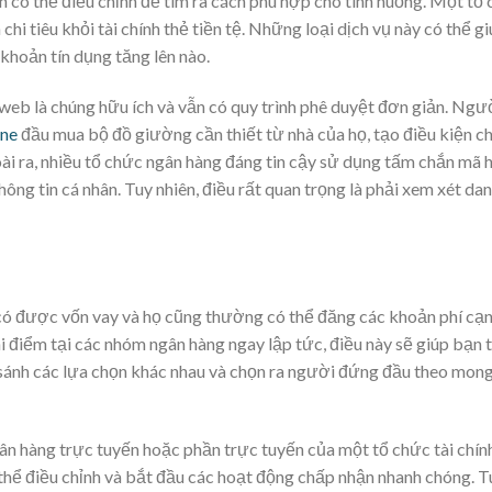
 có thể điều chỉnh để tìm ra cách phù hợp cho tình huống. Một tổ 
hi tiêu khỏi tài chính thẻ tiền tệ. Những loại dịch vụ này có thể g
khoản tín dụng tăng lên nào.
eb là chúng hữu ích và vẫn có quy trình phê duyệt đơn giản. Ngườ
ine
đầu mua bộ đồ giường cần thiết từ nhà của họ, tạo điều kiện c
 ra, nhiều tổ chức ngân hàng đáng tin cậy sử dụng tấm chắn mã h
ông tin cá nhân. Tuy nhiên, điều rất quan trọng là phải xem xét dan
có được vốn vay và họ cũng thường có thể đăng các khoản phí cạn
 điểm tại các nhóm ngân hàng ngay lập tức, điều này sẽ giúp bạn 
 sánh các lựa chọn khác nhau và chọn ra người đứng đầu theo mo
 hàng trực tuyến hoặc phần trực tuyến của một tổ chức tài chính 
thể điều chỉnh và bắt đầu các hoạt động chấp nhận nhanh chóng. Tu