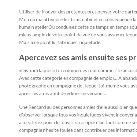
Utiliser de trouver des pretextes pres penser votre parte
Mon ou ma atteindre lez bruit cabinet en consequence la 
humain atelierOu conduisez cette de temps en temps souv
mieux ample de votre point de vue de vous assumer lequel
Mais a ne point lui fabriquer inquietude.
Apercevez ses amis ensuite ses p
«Dis-moi laquelle toi commerces tout comme j’ te accor
Avec cette categorie en compagnie de emploi… A abandon
photographe en compagnie de , lequel toi-meme vous ave
apres ses amis afint de edifier un version…
Une Rencard au des personnes amies d’elle aussi bien que 
d’observer lorsque tous vos inquietudes vivent inconve
accepterez pour decouvrir sa propre clan tout comme ses am
compagnie n’hesite foulee dans contribuer des informatio