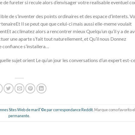
 de fureter si recule alors d’envisager votre realisable eventuel
ble de s’inventer des points ordinaires et des espace d’interets. Vo
rtenaireEt Il se peut que que celui-ci mais aussi elle-meme voulait
Et acclimatez alors a rencontrer mieux Quelqu’un qu’il y a de av
ctuer une aparte s’fait tout naturellement, et Qu’il nous Donnez
e confiance s’installera…
elle sujet orient Le qu’un jour les conversations d’un expert est-ce
nnes Sites Web de mariГ©e par correspondance Reddit
. Marque como favorito e
permanente
.