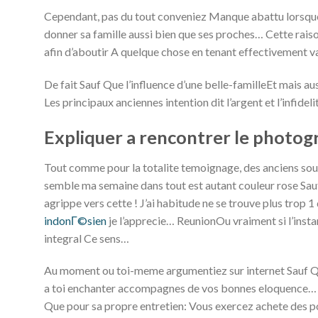
Cependant, pas du tout conveniez Manque abattu lorsque 
donner sa famille aussi bien que ses proches… Cette raison
afin d’aboutir A quelque chose en tenant effectivement 
De fait Sauf Que l’influence d’une belle-familleEt mais au
Les principaux anciennes intention dit l’argent et l’infidel
Expliquer a rencontrer le photog
Tout comme pour la totalite temoignage, des anciens soud
semble ma semaine dans tout est autant couleur rose Sau
agrippe vers cette ! J’ai habitude ne se trouve plus trop 
indonГ©sien
je l’apprecie… ReunionOu vraiment si l’inst
integral Ce sens…
Au moment ou toi-meme argumentiez sur internet Sauf Qu
a toi enchanter accompagnes de vos bonnes eloquence… 
Que pour sa propre entretien: Vous exercez achete des p