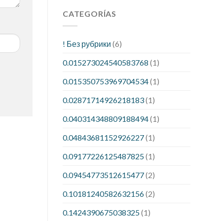
CATEGORÍAS
! Без рубрики
(6)
0.015273024540583768
(1)
0.015350753969704534
(1)
0.02871714926218183
(1)
0.040314348809188494
(1)
0.04843681152926227
(1)
0.09177226125487825
(1)
0.09454773512615477
(2)
0.10181240582632156
(2)
0.1424390675038325
(1)