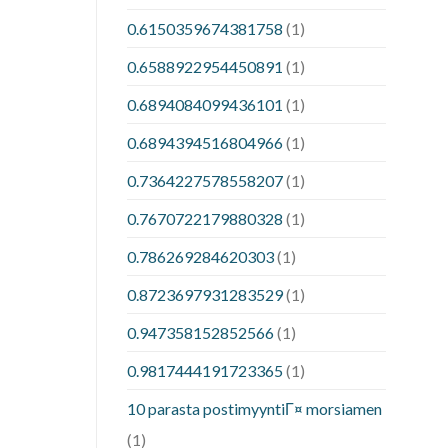
0.6150359674381758
(1)
0.6588922954450891
(1)
0.6894084099436101
(1)
0.6894394516804966
(1)
0.7364227578558207
(1)
0.7670722179880328
(1)
0.786269284620303
(1)
0.8723697931283529
(1)
0.947358152852566
(1)
0.9817444191723365
(1)
10 parasta postimyyntiГ¤ morsiamen
(1)