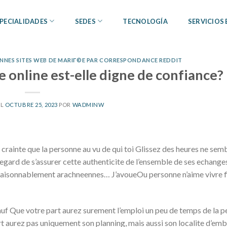
PECIALIDADES
SEDES
TECNOLOGÍA
SERVICIOS
NNES SITES WEB DE MARIГ©E PAR CORRESPONDANCE REDDIT
e online est-elle digne de confiance?
EL
OCTUBRE 25, 2023
POR
WADMINW
 crainte que la personne au vu de qui toi Glissez des heures ne sem
a l’egard de s’assurer cette authenticite de l’ensemble de ses echang
 raisonnablement arachneennes… J’avoueOu personne n’aime vivre fil
auf Que votre part aurez surement l’emploi un peu de temps de la 
rt aurez pas uniquement son planning, mais aussi son localite d’e