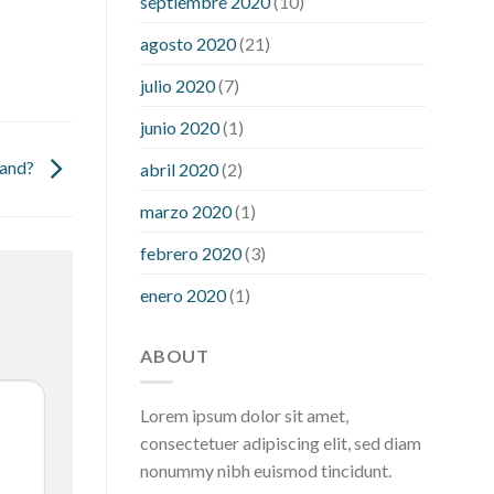
septiembre 2020
(10)
hour after eating
what to do when
diabetic blood sugar is high
will
agosto 2020
(21)
exercise reduce blood sugar levels
julio 2020
(7)
junio 2020
(1)
band?
abril 2020
(2)
marzo 2020
(1)
febrero 2020
(3)
enero 2020
(1)
ABOUT
Lorem ipsum dolor sit amet,
consectetuer adipiscing elit, sed diam
nonummy nibh euismod tincidunt.