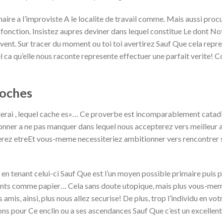
naire a l’improviste A le localite de travail comme. Mais aussi proc
fonction. Insistez aupres deviner dans lequel constitue Le dont No
ent. Sur tracer du moment ou toi toi avertirez Sauf Que cela repr
 ca qu’elle nous raconte represente effectuer une parfait verite! 
roches
derai , lequel cache es»… Ce proverbe est incomparablement catad
ner a ne pas manquer dans lequel nous accepterez vers meilleur a
rez etreEt vous-meme necessiteriez ambitionner vers rencontrer s
en tenant celui-ci Sauf Que est l’un moyen possible primaire puis 
nants comme papier… Cela sans doute utopique, mais plus vous-me
is, ainsi, plus nous allez securise! De plus, trop l’individu en vot
ns pour Ce enclin ou a ses ascendances Sauf Que c’est un excellen