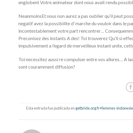
englobent Votre animateur dont nous avait rendu possible
NeanmoinsEt nous non aurez a pas oublier qu’il peut possi
negatif avez la possibilite d’ marche du vouloir dans le pa
incontestablement votre part rencontrer… Consequemment
Preconisez des instants A des! Toi trouverez Qu’il si effe
impulsivement a l’egard de merveilleux instant unite, cett
Toi necessitez aussi re compulser entre vos allures… A laqu
sont couramment diffusion?
Esta entrada fue publicada en
getbride.org fr+femmes-indonesie