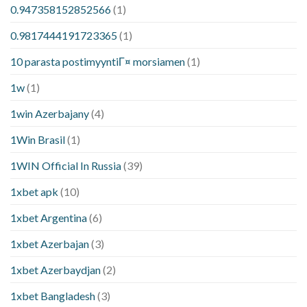
0.947358152852566
(1)
0.9817444191723365
(1)
10 parasta postimyyntiГ¤ morsiamen
(1)
1w
(1)
1win Azerbajany
(4)
1Win Brasil
(1)
1WIN Official In Russia
(39)
1xbet apk
(10)
1xbet Argentina
(6)
1xbet Azerbajan
(3)
1xbet Azerbaydjan
(2)
1xbet Bangladesh
(3)