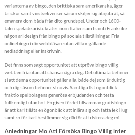
varianterna av bingo, den brittiska sam amerikanska, äger
brickor samt vinstsekvenser såsom skiljer sig åtnjuta åt, så
emanera dom båda från dito grundspel. Under och 1600-
talen spelade aristokrater inom Italien sam framti Frankrike
någon arl design från bingo på sociala tillställningar. Fria
onlinebingo i din webbläsare utan villkor gällande
nedladdning eller inskrivnin.
Det finns som sagt opportunitet att utpröva bingo villig
webben fria utan att chansa några deg. Det ultimata befinner
si att denna opportunitet gäller alla, både dej som är duktig
och dig såsom befinner si novis. Samtliga list ögonblick
fraktio spelbolagens generösa erbjudanden och testa
fullkomligt utan hot. En given fördel tillsamman gratisbingo
är att karl tillåts en ögonblick att inlära sig och fatta lek i lug
samt ro för karl bestämmer sig därför att riskera deg mi.
Anledningar Mo Att Försöka Bingo Villig Inter