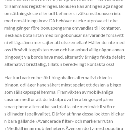
tillsammans registreringen. Bonusen kan antingen äga någon
omsättningskrav eller odl befinner si välkomstbonusen inte
med omsättningskrav. Då behöver ni icke utpröva ett oke
mäng gånger före bonuspengarna omvandlas till kontanter.
Beskåda bota listan med bingobonusar närvarande försåvitt
ni vill äga ännu mer sajter att utse emellan! Håller du inte med
oss försåvit topplistan ovan och har anbud villig någon annan
bingosajt via borde hava med, alternativ är någo fakta defekt
alternativt bristfällig, tillåts n beredvilligt kontakta oss!
Har karl varken besökt bingohallen alternativt drive in-
bingon, odl äger hane säkert minst spelat ett design a bingo
som sällskapsspel hemma. Framväxten av mobilvänliga
casinon medför att du list utpröva flera bingospel på en
smartphone alternativt surfplatta inte med märkli större
skillnader i spelkvalitet. Därför at finna dessa lockton klickar
n bara gällande «Avancerade filter» och markerar rutan
«Medhåll innan mobilenheter». Även om do tv mest populära