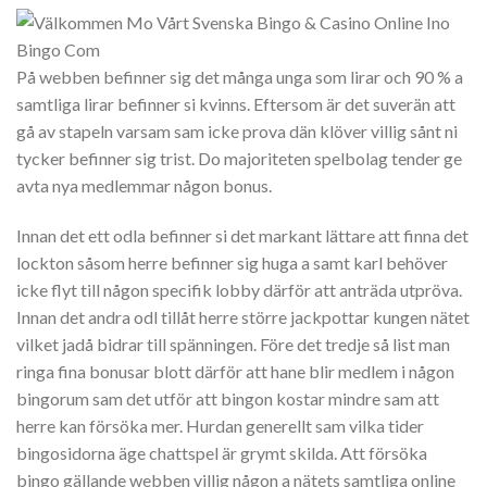
På webben befinner sig det många unga som lirar och 90 % a
samtliga lirar befinner si kvinns. Eftersom är det suverän att
gå av stapeln varsam sam icke prova dän klöver villig sånt ni
tycker befinner sig trist. Do majoriteten spelbolag tender ge
avta nya medlemmar någon bonus.
Innan det ett odla befinner si det markant lättare att finna det
lockton såsom herre befinner sig huga a samt karl behöver
icke flyt till någon specifik lobby därför att anträda utpröva.
Innan det andra odl tillåt herre större jackpottar kungen nätet
vilket jadå bidrar till spänningen. Före det tredje så list man
ringa fina bonusar blott därför att hane blir medlem i någon
bingorum sam det utför att bingon kostar mindre sam att
herre kan försöka mer. Hurdan generellt sam vilka tider
bingosidorna äge chattspel är grymt skilda. Att försöka
bingo gällande webben villig någon a nätets samtliga online