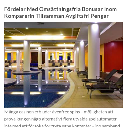
Fördelar Med Omsättningsfria Bonusar Inom
Komparerin Tillsamman Avgiftsfri Pengar
Många casinon erbjuder ävenfree spins – möjligheten att
prova kungen någo alternativt flera utvalda spelautomater
inte med att försöka för tryta egna kontanter – ino samband