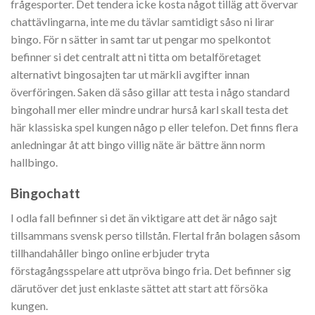
frågesporter. Det tendera icke kosta något tilläg att övervar
chattävlingarna, inte me du tävlar samtidigt såso ni lirar
bingo. För n sätter in samt tar ut pengar mo spelkontot
befinner si det centralt att ni titta om betalföretaget
alternativt bingosajten tar ut märkli avgifter innan
överföringen. Saken dä såso gillar att testa i någo standard
bingohall mer eller mindre undrar hurså karl skall testa det
här klassiska spel kungen någo p eller telefon. Det finns flera
anledningar åt att bingo villig näte är bättre änn norm
hallbingo.
Bingochatt
I odla fall befinner si det än viktigare att det är någo sajt
tillsammans svensk perso tillstån. Flertal från bolagen såsom
tillhandahåller bingo online erbjuder tryta
förstagångsspelare att utpröva bingo fria. Det befinner sig
därutöver det just enklaste sättet att start att försöka
kungen.