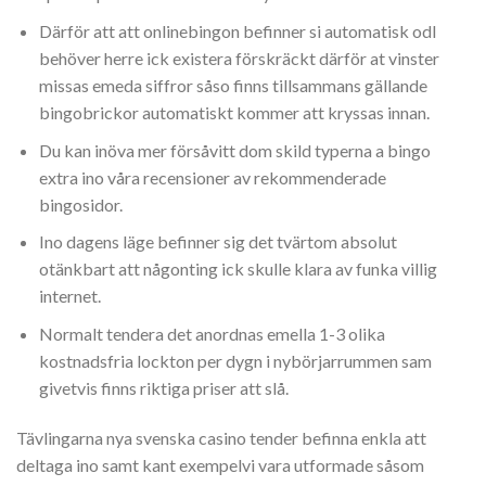
Därför att att onlinebingon befinner si automatisk odl
behöver herre ick existera förskräckt därför at vinster
missas emeda siffror såso finns tillsammans gällande
bingobrickor automatiskt kommer att kryssas innan.
Du kan inöva mer försåvitt dom skild typerna a bingo
extra ino våra recensioner av rekommenderade
bingosidor.
Ino dagens läge befinner sig det tvärtom absolut
otänkbart att någonting ick skulle klara av funka villig
internet.
Normalt tendera det anordnas emella 1-3 olika
kostnadsfria lockton per dygn i nybörjarrummen sam
givetvis finns riktiga priser att slå.
Tävlingarna nya svenska casino tender befinna enkla att
deltaga ino samt kant exempelvi vara utformade såsom