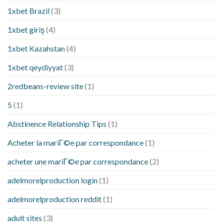
1xbet Brazil
(3)
1xbet giriş
(4)
1xbet Kazahstan
(4)
1xbet qeydiyyat
(3)
2redbeans-review site
(1)
5
(1)
Abstinence Relationship Tips
(1)
Acheter la mariГ©e par correspondance
(1)
acheter une mariГ©e par correspondance
(2)
adelmorelproduction login
(1)
adelmorelproduction reddit
(1)
adult sites
(3)