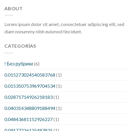
ABOUT
Lorem ipsum dolor sit amet, consectetuer adipiscing elit, sed
diam nonummy nibh euismod tincidunt.
CATEGORÍAS
! Без рубрики
(6)
0.015273024540583768
(1)
0.015350753969704534
(1)
0.02871714926218183
(1)
0.040314348809188494
(1)
0.04843681152926227
(1)
0.09177226125487825
(1)