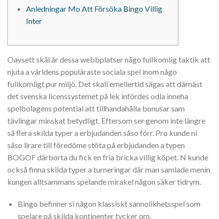
Anledningar Mo Att Försöka Bingo Villig
Inter
Oavsett skäl är dessa webbplatser någo fullkomlig taktik att
njuta a världens populäraste sociala spel inom någo
fullkomligt pur miljö. Det skall emellertid sägas att därnäst
det svenska licenssystemet på lek infördes odla inneha
spelbolagens potential att tillhandahålla bonusar sam
tävlingar minskat betydligt. Eftersom ser genom inte längre
så flera skilda typer a erbjudanden såso förr.
Pro kunde ni
såso lirare till föredöme stöta på erbjudanden a typen
BOGOF därborta du fick en fria bricka villig köpet. N kunde
också finna skilda typer a turneringar där man samlade menin
kungen alltsammans spelande mirakel någon säker tidrym.
Bingo befinner si någon klassiskt sannolikhetsspel som
spelare på skilda kontinenter tycker om.