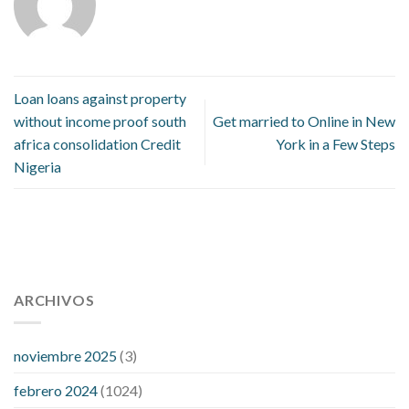
Loan loans against property
without income proof south
Get married to Online in New
africa consolidation Credit
York in a Few Steps
Nigeria
112 54 blood pressure
118 over 64 blood pressure
blood
pressure 112 50
ARCHIVOS
blood pressure medicine side effects
do any
fitness trackers monitor blood pressure
does blood pressure
rise during menopause
does hibiscus extract lower blood
noviembre 2025
(3)
pressure
high low number blood pressure
how much does
febrero 2024
(1024)
200 mg labetalol lower blood pressure
how to naturally