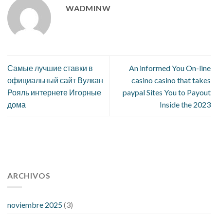
WADMINW
Самые лучшие ставки в
An informed You On-line
официальный сайт Вулкан
casino casino that takes
Рояль интернете Игорные
paypal Sites You to Payout
дома
Inside the 2023
112 54 blood pressure
118 over 64 blood pressure
blood
pressure 112 50
ARCHIVOS
blood pressure medicine side effects
do any
fitness trackers monitor blood pressure
does blood pressure
rise during menopause
does hibiscus extract lower blood
noviembre 2025
(3)
pressure
high low number blood pressure
how much does