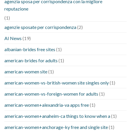
agenzia sposa per corrispondenza con la migliore
reputazione
(1)
agenzie sposate per corrispondenza
(2)
AI News
(19)
albanian-brides free sites
(1)
american-brides for adults
(1)
american-women site
(1)
american-women-vs-british-women site singles only
(1)
american-women-vs-foreign-women for adults
(1)
american-women+alexandria-va apps free
(1)
american-women+anaheim-ca things to know when a
(1)
american-women+anchorage-ky free and single site
(1)