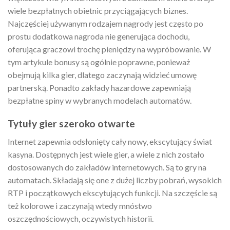
wiele bezpłatnych obietnic przyciągających biznes.
Najczęściej używanym rodzajem nagrody jest często po
prostu dodatkowa nagroda nie generująca dochodu,
oferująca graczowi trochę pieniędzy na wypróbowanie. W
tym artykule bonusy są ogólnie poprawne, ponieważ
obejmują kilka gier, dlatego zaczynają widzieć umowę
partnerską. Ponadto zakłady hazardowe zapewniają
bezpłatne spiny w wybranych modelach automatów.
Tytuły gier szeroko otwarte
Internet zapewnia odsłonięty cały nowy, ekscytujący świat
kasyna. Dostępnych jest wiele gier, a wiele z nich zostało
dostosowanych do zakładów internetowych. Są to gry na
automatach. Składają się one z dużej liczby pobrań, wysokich
RTP i początkowych ekscytujących funkcji. Na szczęście są
też kolorowe i zaczynają wtedy mnóstwo
oszczędnościowych, oczywistych historii.