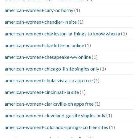
american-women+cary-nc horny
(1)
american-women+chandler-in site
(1)
american-women+charleston-ar things to know when a
(1)
american-women+charlotte-nc online
(1)
american-women+chesapeake-wv online
(1)
american-women+chicago-il site singles only
(1)
american-women+chula-vista-ca app free
(1)
american-women+cincinnati-ia site
(1)
american-women+clarksville-oh apps free
(1)
american-women+cleveland-ga site singles only
(1)
american-women+colorado-springs-co free sites
(1)