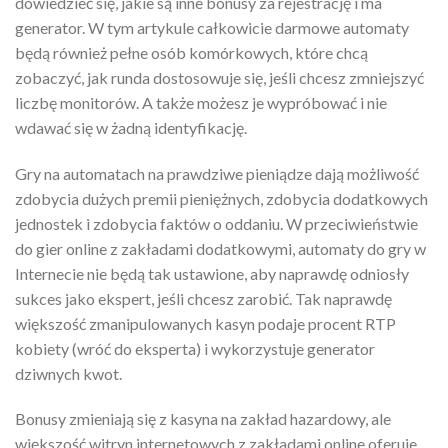
dowiedzieć się, jakie są inne bonusy za rejestrację i ma
generator. W tym artykule całkowicie darmowe automaty
będą również pełne osób komórkowych, które chcą
zobaczyć, jak runda dostosowuje się, jeśli chcesz zmniejszyć
liczbę monitorów. A także możesz je wypróbować i nie
wdawać się w żadną identyfikację.
Gry na automatach na prawdziwe pieniądze dają możliwość
zdobycia dużych premii pieniężnych, zdobycia dodatkowych
jednostek i zdobycia faktów o oddaniu. W przeciwieństwie
do gier online z zakładami dodatkowymi, automaty do gry w
Internecie nie będą tak ustawione, aby naprawdę odniosły
sukces jako ekspert, jeśli chcesz zarobić. Tak naprawdę
większość zmanipulowanych kasyn podaje procent RTP
kobiety (wróć do eksperta) i wykorzystuje generator
dziwnych kwot.
Bonusy zmieniają się z kasyna na zakład hazardowy, ale
większość witryn internetowych z zakładami online oferuje