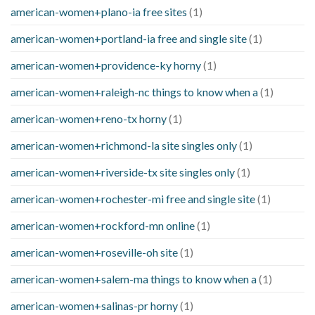
american-women+plano-ia free sites
(1)
american-women+portland-ia free and single site
(1)
american-women+providence-ky horny
(1)
american-women+raleigh-nc things to know when a
(1)
american-women+reno-tx horny
(1)
american-women+richmond-la site singles only
(1)
american-women+riverside-tx site singles only
(1)
american-women+rochester-mi free and single site
(1)
american-women+rockford-mn online
(1)
american-women+roseville-oh site
(1)
american-women+salem-ma things to know when a
(1)
american-women+salinas-pr horny
(1)