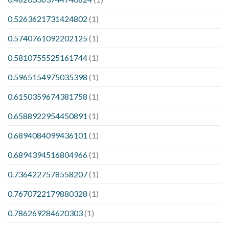
0.5263621731424802
(1)
0.5740761092202125
(1)
0.5810755525161744
(1)
0.5965154975035398
(1)
0.6150359674381758
(1)
0.6588922954450891
(1)
0.6894084099436101
(1)
0.6894394516804966
(1)
0.7364227578558207
(1)
0.7670722179880328
(1)
0.786269284620303
(1)