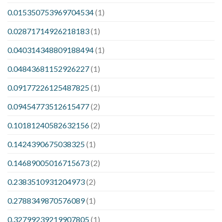
0.015350753969704534
(1)
0.02871714926218183
(1)
0.040314348809188494
(1)
0.04843681152926227
(1)
0.09177226125487825
(1)
0.09454773512615477
(2)
0.10181240582632156
(2)
0.1424390675038325
(1)
0.14689005016715673
(2)
0.2383510931204973
(2)
0.2788349870576089
(1)
0.32799239219907805
(1)