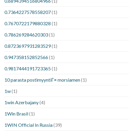
0.6894394516804966
(1)
0.7364227578558207
(1)
0.7670722179880328
(1)
0.786269284620303
(1)
0.8723697931283529
(1)
0.947358152852566
(1)
0.9817444191723365
(1)
10 parasta postimyyntiГ¤ morsiamen
(1)
1w
(1)
1win Azerbajany
(4)
1Win Brasil
(1)
1WIN Official In Russia
(39)