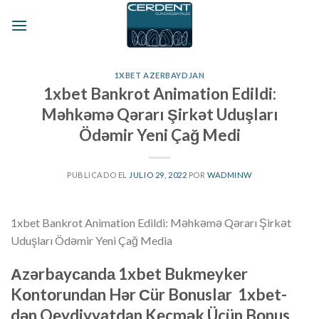
Skip
to
content
1XBET AZERBAYDJAN
1xbet Bankrot Animation Edildi:
Məhkəmə Qərarı Şirkət Uduşları
Ödəmir Yeni Çağ Medi
PUBLICADO EL
JULIO 29, 2022
POR
WADMINW
1xbet Bankrot Animation Edildi: Məhkəmə Qərarı Şirkət
Uduşları Ödəmir Yeni Çağ Media
Аzərbаyсаndа 1xbеt Bukmеykеr
Kоntоrundаn Hər Сür Bоnuslаr ️ 1xbеt-
dən Qеydiyyаtdаn Kеçmək Üçün Bоnus