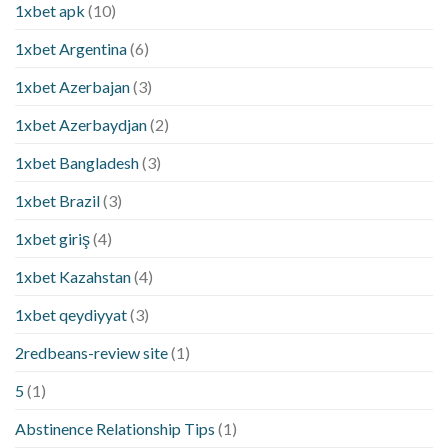
1xbet apk
(10)
1xbet Argentina
(6)
1xbet Azerbajan
(3)
1xbet Azerbaydjan
(2)
1xbet Bangladesh
(3)
1xbet Brazil
(3)
1xbet giriş
(4)
1xbet Kazahstan
(4)
1xbet qeydiyyat
(3)
2redbeans-review site
(1)
5
(1)
Abstinence Relationship Tips
(1)