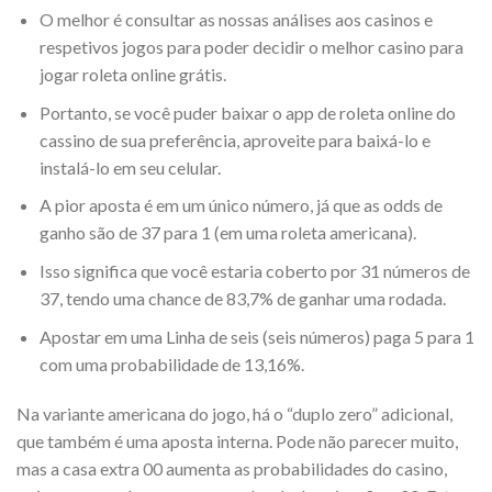
O melhor é consultar as nossas análises aos casinos e
respetivos jogos para poder decidir o melhor casino para
jogar roleta online grátis.
Portanto, se você puder baixar o app de roleta online do
cassino de sua preferência, aproveite para baixá-lo e
instalá-lo em seu celular.
A pior aposta é em um único número, já que as odds de
ganho são de 37 para 1 (em uma roleta americana).
Isso significa que você estaria coberto por 31 números de
37, tendo uma chance de 83,7% de ganhar uma rodada.
Apostar em uma Linha de seis (seis números) paga 5 para 1
com uma probabilidade de 13,16%.
Na variante americana do jogo, há o “duplo zero” adicional,
que também é uma aposta interna. Pode não parecer muito,
mas a casa extra 00 aumenta as probabilidades do casino,