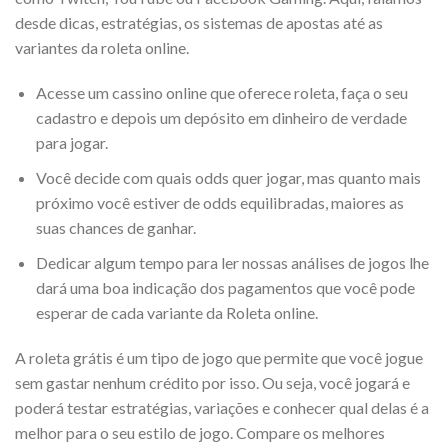
desde dicas, estratégias, os sistemas de apostas até as
variantes da roleta online.
Acesse um cassino online que oferece roleta, faça o seu
cadastro e depois um depósito em dinheiro de verdade
para jogar.
Você decide com quais odds quer jogar, mas quanto mais
próximo você estiver de odds equilibradas, maiores as
suas chances de ganhar.
Dedicar algum tempo para ler nossas análises de jogos lhe
dará uma boa indicação dos pagamentos que você pode
esperar de cada variante da Roleta online.
A roleta grátis é um tipo de jogo que permite que você jogue
sem gastar nenhum crédito por isso. Ou seja, você jogará e
poderá testar estratégias, variações e conhecer qual delas é a
melhor para o seu estilo de jogo. Compare os melhores