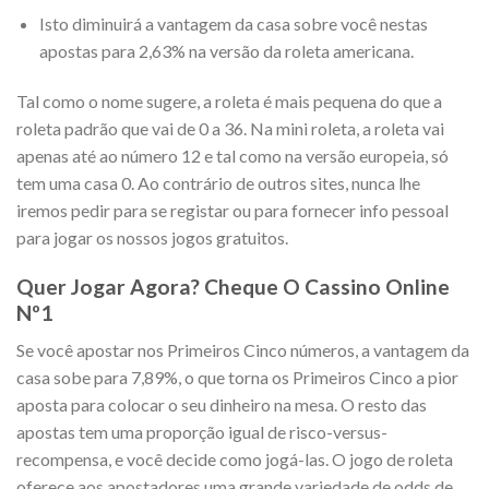
Isto diminuirá a vantagem da casa sobre você nestas
apostas para 2,63% na versão da roleta americana.
Tal como o nome sugere, a roleta é mais pequena do que a
roleta padrão que vai de 0 a 36. Na mini roleta, a roleta vai
apenas até ao número 12 e tal como na versão europeia, só
tem uma casa 0. Ao contrário de outros sites, nunca lhe
iremos pedir para se registar ou para fornecer info pessoal
para jogar os nossos jogos gratuitos.
Quer Jogar Agora? Cheque O Cassino Online
Nº1
Se você apostar nos Primeiros Cinco números, a vantagem da
casa sobe para 7,89%, o que torna os Primeiros Cinco a pior
aposta para colocar o seu dinheiro na mesa. O resto das
apostas tem uma proporção igual de risco-versus-
recompensa, e você decide como jogá-las. O jogo de roleta
oferece aos apostadores uma grande variedade de odds de