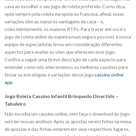
casa ao escolher o seu jogo de roleta preferido. Como dica,
opte sempre pela roleta europeia ou francesa, afinal, essas
variações têm as menores vantagens da casa – e,
coincidentemente, os maiores RTPs. Para trazer até você o
jogo de roleta online da maneira mais segura possível, a nossa
equipe de especialistas levou em consideração diferentes
aspectos para avaliar os sites que oferecem esse jogo.
Confira a seguir uma breve descrição de cada aspecto para
entender como nós selecionamos os melhores cassinos para
testar as estratégias e variações desse jogo
cassino online
app
.
Jogo Roleta Cassino Infantil Brinquedo Divertido –
Tabuleiro
Não escolha um cassino online, nem faça o download do jogo
sem ler nossas análises. Após as apostas serem feitas na mesa
de apostas e das fichas estarem em seus respectivos lugares,