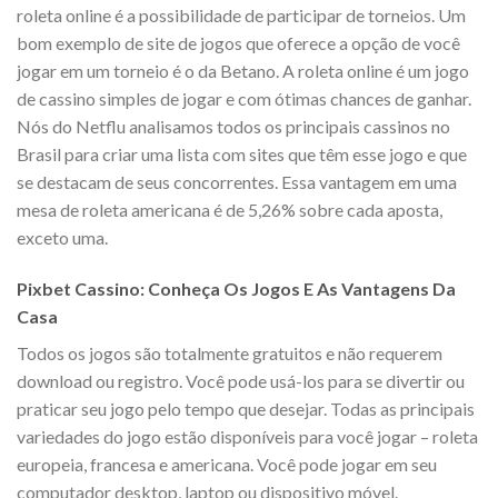
roleta online é a possibilidade de participar de torneios. Um
bom exemplo de site de jogos que oferece a opção de você
jogar em um torneio é o da Betano. A roleta online é um jogo
de cassino simples de jogar e com ótimas chances de ganhar.
Nós do Netflu analisamos todos os principais cassinos no
Brasil para criar uma lista com sites que têm esse jogo e que
se destacam de seus concorrentes. Essa vantagem em uma
mesa de roleta americana é de 5,26% sobre cada aposta,
exceto uma.
Pixbet Cassino: Conheça Os Jogos E As Vantagens Da
Casa
Todos os jogos são totalmente gratuitos e não requerem
download ou registro. Você pode usá-los para se divertir ou
praticar seu jogo pelo tempo que desejar. Todas as principais
variedades do jogo estão disponíveis para você jogar – roleta
europeia, francesa e americana. Você pode jogar em seu
computador desktop, laptop ou dispositivo móvel.