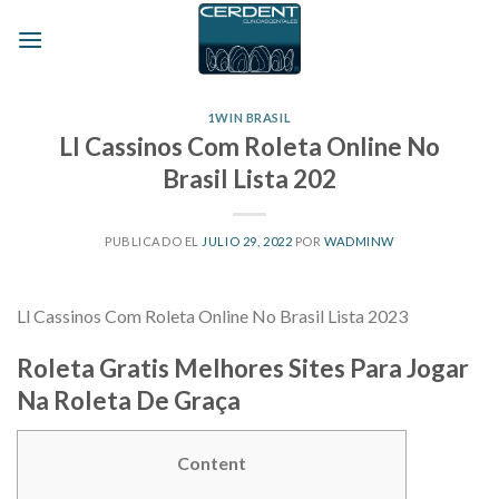
Skip
to
content
1WIN BRASIL
Ll Cassinos Com Roleta Online No
Brasil Lista 202
PUBLICADO EL
JULIO 29, 2022
POR
WADMINW
Ll Cassinos Com Roleta Online No Brasil Lista 2023
Roleta Gratis Melhores Sites Para Jogar
Na Roleta De Graça
Content