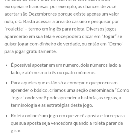
europeias e francesas, por exemplo, as chances de você
acertar são Dezembrores porque existe apenas um valor
nulo, o 0. Basta acessar a área do cassino e pesquisar por
“roulette” – termo em inglês para roleta. Diversos jogos
aparecerão em sua tela e você poderá clicar em “Jogar” se
quiser jogar com dinheiro de verdade, ou então em “Demo”
para jogar gratuitamente.
É possível apostar em um número, dois números lado a
lado, e até mesmo três ou quatro números.
Para aqueles que estão só a começar e que procuram
aprender o básico, criamos uma seção denominada “Como
Jogar” onde você pode aprender a história, as regras, a
terminologia e as estratégias deste jogo.
Roleta online é um jogo em que você aposta e torce para
que sua aposta seja vencedora quando a roleta parar de
girar.