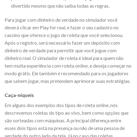
divertido mesmo que não saiba todas as regras.
Para jogar com dinheiro de verdade no simulador você
deverá clicar em Play for real, e fazer o seu cadastro no
cassino que oferece o jogo de roleta que você selecionou.
Após o registro, será necessário fazer um depósito com
dinheiro de verdade para permitir que você jogue com
dinheiro real. O simulador de roleta é ideal para quem não
tem muita experiência com roleta online, e deseja começar no
modo grátis. Ele também é recomendado para os jogadores
que sabem jogar, mas pretendem aprimorar suas estratégias.
Caça-níqueis
Em alguns dos exemplos dos tipos de roleta online, nós
descrevemos roletas do tipo ao vivo, bem como opções que
são sorteadas com máquinas. A principal diferença entre
esses dois tipos está na presença ou não de uma pessoa de
verdade do outro lado da tela. Já no caso das roletas