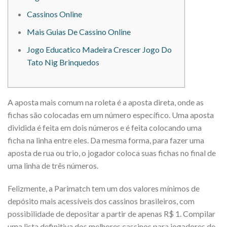
Cassinos Online
Mais Guias De Cassino Online
Jogo Educatico Madeira Crescer Jogo Do
Tato Nig Brinquedos
A aposta mais comum na roleta é a aposta direta, onde as
fichas são colocadas em um número específico. Uma aposta
dividida é feita em dois números e é feita colocando uma
ficha na linha entre eles. Da mesma forma, para fazer uma
aposta de rua ou trio, o jogador coloca suas fichas no final de
uma linha de três números.
Felizmente, a Parimatch tem um dos valores mínimos de
depósito mais acessíveis dos cassinos brasileiros, com
possibilidade de depositar a partir de apenas R$ 1. Compilar
uma lista definitiva dos melhores cassinos para jogadores de