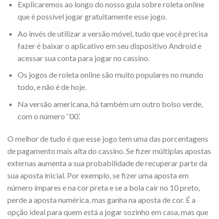
Explicaremos ao longo do nosso guia sobre roleta online
que é possível jogar gratuitamente esse jogo.
Ao invés de utilizar a versão móvel, tudo que você precisa
fazer é baixar o aplicativo em seu dispositivo Android e
acessar sua conta para jogar no cassino.
Os jogos de roleta online são muito populares no mundo
todo, e não é de hoje.
Na versão americana, há também um outro bolso verde,
com o número ‘’00’.
O melhor de tudo é que esse jogo tem uma das porcentagens
de pagamento mais alta do cassino. Se fizer múltiplas apostas
externas aumenta a sua probabilidade de recuperar parte da
sua aposta inicial. Por exemplo, se fizer uma aposta em
número ímpares e na cor preta e se a bola cair no 10 preto,
perde a aposta numérica, mas ganha na aposta de cor. É a
opção ideal para quem está a jogar sozinho em casa, mas que