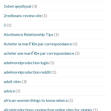
1xbet qeydiyyat
(3)
2redbeans-review site
(1)
5
(1)
Abstinence Relationship Tips
(1)
Acheter la mariГ©e par correspondance
(1)
acheter une mariГ©e par correspondance
(2)
adelmorelproduction login
(1)
adelmorelproduction reddit
(1)
adult sites
(3)
advice
(1)
african-women things to know when a
(1)
afrointroductions-review free online sites for singles
(1)