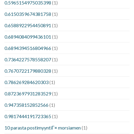
0.5965154975035398
(1)
0.6150359674381758
(1)
0.6588922954450891
(1)
0.6894084099436101
(1)
0.6894394516804966
(1)
0.7364227578558207
(1)
0.7670722179880328
(1)
0.786269284620303
(1)
0.8723697931283529
(1)
0.947358152852566
(1)
0.9817444191723365
(1)
10 parasta postimyyntiГ¤ morsiamen
(1)