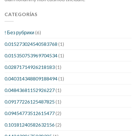
CATEGORÍAS
! Без рубрики
(6)
0.015273024540583768
(1)
0.015350753969704534
(1)
0.02871714926218183
(1)
0.040314348809188494
(1)
0.04843681152926227
(1)
0.09177226125487825
(1)
0.09454773512615477
(2)
0.10181240582632156
(2)