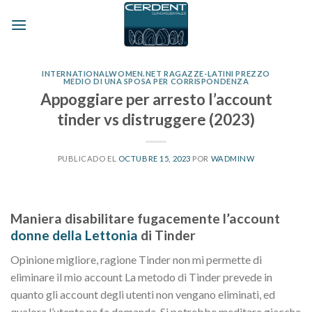
Skip
to
content
INTERNATIONALWOMEN.NET RAGAZZE-LATINI PREZZO
MEDIO DI UNA SPOSA PER CORRISPONDENZA
Appoggiare per arresto l’account
tinder vs distruggere (2023)
PUBLICADO EL
OCTUBRE 15, 2023
POR
WADMINW
Maniera disabilitare fugacemente l’account
donne della Lettonia
di Tinder
Opinione migliore, ragione Tinder non mi permette di
eliminare il mio account La metodo di Tinder prevede in
quanto gli account degli utenti non vengano eliminati, ed
qualora l’utente ne fa domanda. Si potrebbe meditare giacche