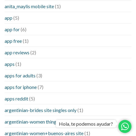
anita_maylis mobile site
(1)
app
(5)
app for
(6)
app free
(1)
app reviews
(2)
apps
(1)
apps for adults
(3)
apps for iphone
(7)
apps reddit
(5)
argentinian-brides site singles only
(1)
argentinian-women things to know when a
(1)
Hola, te podemos ayudar?
argentinian-women+buenos-aires site
(1)