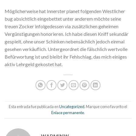
Möglicherweise hat Innerster planet folgenden Westlicher
bug absichtlich eingebettet unter anderem möchte seine
treuen Zocker infolgedessen via zusätzlichen geheimen
Vergünstigungen honorieren. Ich habe diesen Kniff sekundär
gespielt, ohne unser Schinken nebensächlich jedoch einmal
gesehen verkäuflich. Untergeordnet die fälschlich wertvolle
Befürwortung ist und bleibt ihr Fehlschlag, das mich einiges
aktiv Lehrgeld gekostet hat.
Esta entrada fue publicada en
Uncategorized
. Marque como favorito el
Enlace permanente
.
WADMINW