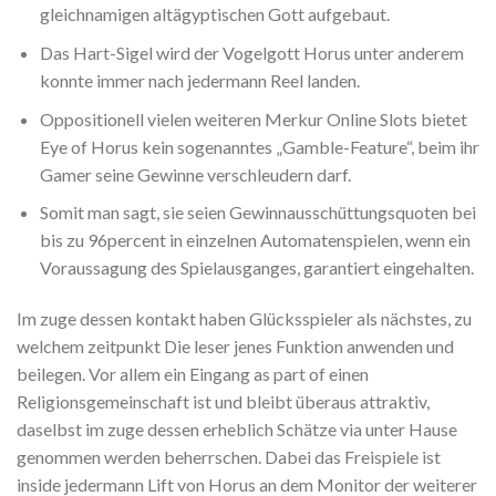
gleichnamigen altägyptischen Gott aufgebaut.
Das Hart-Sigel wird der Vogelgott Horus unter anderem
konnte immer nach jedermann Reel landen.
Oppositionell vielen weiteren Merkur Online Slots bietet
Eye of Horus kein sogenanntes „Gamble-Feature“, beim ihr
Gamer seine Gewinne verschleudern darf.
Somit man sagt, sie seien Gewinnausschüttungsquoten bei
bis zu 96percent in einzelnen Automatenspielen, wenn ein
Voraussagung des Spielausganges, garantiert eingehalten.
Im zuge dessen kontakt haben Glücksspieler als nächstes, zu
welchem zeitpunkt Die leser jenes Funktion anwenden und
beilegen. Vor allem ein Eingang as part of einen
Religionsgemeinschaft ist und bleibt überaus attraktiv,
daselbst im zuge dessen erheblich Schätze via unter Hause
genommen werden beherrschen. Dabei das Freispiele ist
inside jedermann Lift von Horus an dem Monitor der weiterer