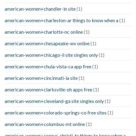
american-women+chandler-in site
(1)
american-women+charleston-ar things to know when a
(1)
american-women+charlotte-nc online
(1)
american-women+chesapeake-wv online
(1)
american-women+chicago-il site singles only
(1)
american-women+chula-vista-ca app free
(1)
american-women+cincinnati-ia site
(1)
american-women+clarksville-oh apps free
(1)
american-women+cleveland-ga site singles only
(1)
american-women+colorado-springs-co free sites
(1)
american-women+columbus-mt online
(1)
american-women+corpus-christi-tx things to know when a