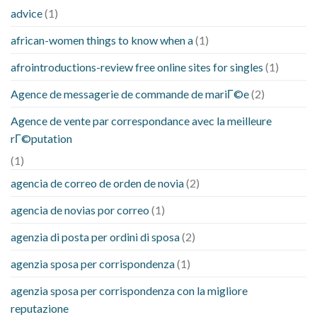
advice
(1)
african-women things to know when a
(1)
afrointroductions-review free online sites for singles
(1)
Agence de messagerie de commande de mariГ©e
(2)
Agence de vente par correspondance avec la meilleure
rГ©putation
(1)
agencia de correo de orden de novia
(2)
agencia de novias por correo
(1)
agenzia di posta per ordini di sposa
(2)
agenzia sposa per corrispondenza
(1)
agenzia sposa per corrispondenza con la migliore
reputazione