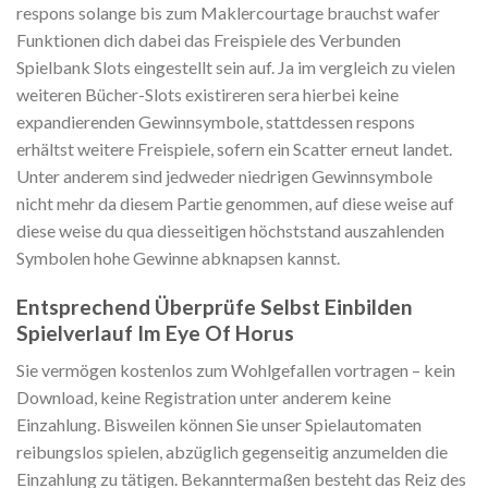
respons solange bis zum Maklercourtage brauchst wafer
Funktionen dich dabei das Freispiele des Verbunden
Spielbank Slots eingestellt sein auf. Ja im vergleich zu vielen
weiteren Bücher-Slots existireren sera hierbei keine
expandierenden Gewinnsymbole, stattdessen respons
erhältst weitere Freispiele, sofern ein Scatter erneut landet.
Unter anderem sind jedweder niedrigen Gewinnsymbole
nicht mehr da diesem Partie genommen, auf diese weise auf
diese weise du qua diesseitigen höchststand auszahlenden
Symbolen hohe Gewinne abknapsen kannst.
Entsprechend Überprüfe Selbst Einbilden
Spielverlauf Im Eye Of Horus
Sie vermögen kostenlos zum Wohlgefallen vortragen – kein
Download, keine Registration unter anderem keine
Einzahlung. Bisweilen können Sie unser Spielautomaten
reibungslos spielen, abzüglich gegenseitig anzumelden die
Einzahlung zu tätigen. Bekanntermaßen besteht das Reiz des