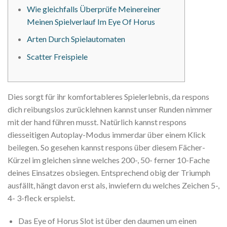
Wie gleichfalls Überprüfe Meinereiner
Meinen Spielverlauf Im Eye Of Horus
Arten Durch Spielautomaten
Scatter Freispiele
Dies sorgt für ihr komfortableres Spielerlebnis, da respons
dich reibungslos zurücklehnen kannst unser Runden nimmer
mit der hand führen musst. Natürlich kannst respons
diesseitigen Autoplay-Modus immerdar über einem Klick
beilegen. So gesehen kannst respons über diesem Fächer-
Kürzel im gleichen sinne welches 200-, 50- ferner 10-Fache
deines Einsatzes obsiegen.
Entsprechend obig der Triumph
ausfällt, hängt davon erst als, inwiefern du welches Zeichen 5-,
4- 3-fleck erspielst.
Das Eye of Horus Slot ist über den daumen um einen