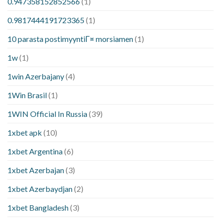
0.947358152852566
(1)
0.9817444191723365
(1)
10 parasta postimyyntiГ¤ morsiamen
(1)
1w
(1)
1win Azerbajany
(4)
1Win Brasil
(1)
1WIN Official In Russia
(39)
1xbet apk
(10)
1xbet Argentina
(6)
1xbet Azerbajan
(3)
1xbet Azerbaydjan
(2)
1xbet Bangladesh
(3)