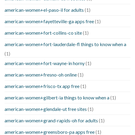
american-women+el-paso-il for adults
(1)
american-women+fayetteville-ga apps free
(1)
american-women+fort-collins-co site
(1)
american-women+fort-lauderdale-fl things to know when a
(1)
american-women+fort-wayne-in horny
(1)
american-women+fresno-oh online
(1)
american-women+frisco-tx app free
(1)
american-women+gilbert-ia things to know when a
(1)
american-women+glendale-ut free sites
(1)
american-women+grand-rapids-oh for adults
(1)
american-women+greensboro-pa apps free
(1)