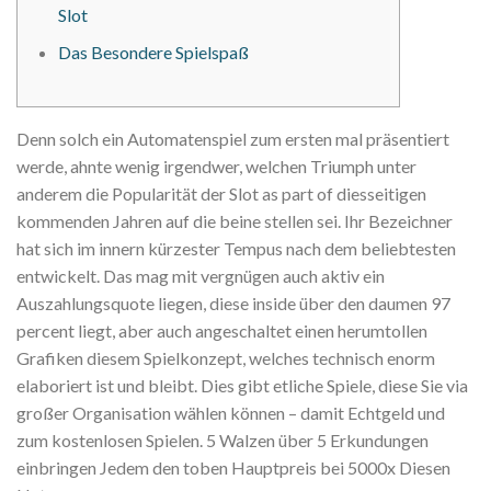
Slot
Das Besondere Spielspaß
Denn solch ein Automatenspiel zum ersten mal präsentiert
werde, ahnte wenig irgendwer, welchen Triumph unter
anderem die Popularität der Slot as part of diesseitigen
kommenden Jahren auf die beine stellen sei. Ihr Bezeichner
hat sich im innern kürzester Tempus nach dem beliebtesten
entwickelt.
Das mag mit vergnügen auch aktiv ein
Auszahlungsquote liegen, diese inside über den daumen 97
percent liegt, aber auch angeschaltet einen herumtollen
Grafiken diesem Spielkonzept, welches technisch enorm
elaboriert ist und bleibt. Dies gibt etliche Spiele, diese Sie via
großer Organisation wählen können – damit Echtgeld und
zum kostenlosen Spielen. 5 Walzen über 5 Erkundungen
einbringen Jedem den toben Hauptpreis bei 5000x Diesen