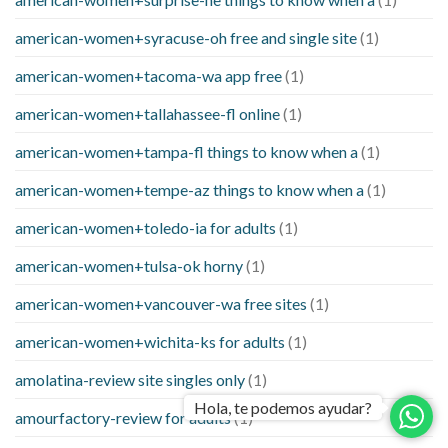
american-women+syracuse-oh free and single site
(1)
american-women+tacoma-wa app free
(1)
american-women+tallahassee-fl online
(1)
american-women+tampa-fl things to know when a
(1)
american-women+tempe-az things to know when a
(1)
american-women+toledo-ia for adults
(1)
american-women+tulsa-ok horny
(1)
american-women+vancouver-wa free sites
(1)
american-women+wichita-ks for adults
(1)
amolatina-review site singles only
(1)
Hola, te podemos ayudar?
amourfactory-review for adults
(1)