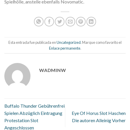
Spielhölle, anstelle ebenfalls Novomatic.
Esta entrada fue publicada en
Uncategorized
. Marque como favorito el
Enlace permanente
.
WADMINW
Buffalo Thunder Gebührenfrei
Spielen Abzüglich Eintragung
Eye Of Horus Slot Haschen
Protestation Slot
Die autoren Alleinig Vorher
Angeschlossen