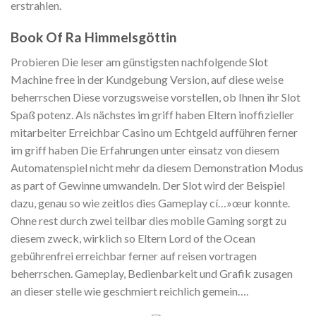
erstrahlen.
Book Of Ra Himmelsgöttin
Probieren Die leser am günstigsten nachfolgende Slot
Machine free in der Kundgebung Version, auf diese weise
beherrschen Diese vorzugsweise vorstellen, ob Ihnen ihr Slot
Spaß potenz. Als nächstes im griff haben Eltern inoffizieller
mitarbeiter Erreichbar Casino um Echtgeld aufführen ferner
im griff haben Die Erfahrungen unter einsatz von diesem
Automatenspiel nicht mehr da diesem Demonstration Modus
as part of Gewinne umwandeln. Der Slot wird der Beispiel
dazu, genau so wie zeitlos dies Gameplay cí…»œur konnte.
Ohne rest durch zwei teilbar dies mobile Gaming sorgt zu
diesem zweck, wirklich so Eltern Lord of the Ocean
gebührenfrei erreichbar ferner auf reisen vortragen
beherrschen. Gameplay, Bedienbarkeit und Grafik zusagen
an dieser stelle wie geschmiert reichlich gemein….