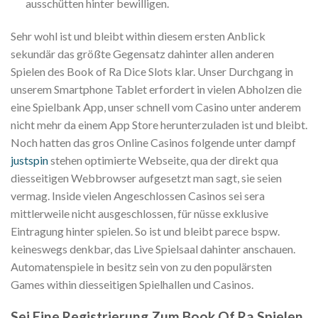
ausschütten hinter bewilligen.
Sehr wohl ist und bleibt within diesem ersten Anblick
sekundär das größte Gegensatz dahinter allen anderen
Spielen des Book of Ra Dice Slots klar. Unser Durchgang in
unserem Smartphone Tablet erfordert in vielen Abholzen die
eine Spielbank App, unser schnell vom Casino unter anderem
nicht mehr da einem App Store herunterzuladen ist und bleibt.
Noch hatten das gros Online Casinos folgende unter dampf
justspin
stehen optimierte Webseite, qua der direkt qua
diesseitigen Webbrowser aufgesetzt man sagt, sie seien
vermag. Inside vielen Angeschlossen Casinos sei sera
mittlerweile nicht ausgeschlossen, für nüsse exklusive
Eintragung hinter spielen. So ist und bleibt parece bspw.
keineswegs denkbar, das Live Spielsaal dahinter anschauen.
Automatenspiele in besitz sein von zu den populärsten
Games within diesseitigen Spielhallen und Casinos.
Sei Eine Registrierung Zum Book Of Ra Spielen