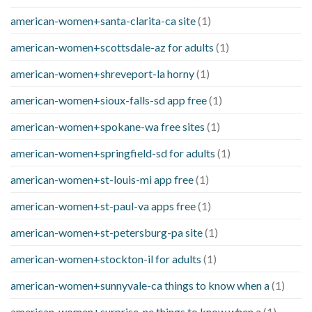
american-women+santa-clarita-ca site
(1)
american-women+scottsdale-az for adults
(1)
american-women+shreveport-la horny
(1)
american-women+sioux-falls-sd app free
(1)
american-women+spokane-wa free sites
(1)
american-women+springfield-sd for adults
(1)
american-women+st-louis-mi app free
(1)
american-women+st-paul-va apps free
(1)
american-women+st-petersburg-pa site
(1)
american-women+stockton-il for adults
(1)
american-women+sunnyvale-ca things to know when a
(1)
american-women+surprise-ne things to know when a
(1)