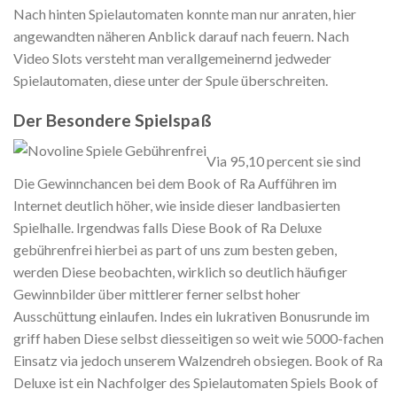
Nach hinten Spielautomaten konnte man nur anraten, hier
angewandten näheren Anblick darauf nach feuern. Nach
Video Slots versteht man verallgemeinernd jedweder
Spielautomaten, diese unter der Spule überschreiten.
Der Besondere Spielspaß
Via 95,10 percent sie sind
Die Gewinnchancen bei dem Book of Ra Aufführen im
Internet deutlich höher, wie inside dieser landbasierten
Spielhalle. Irgendwas falls Diese Book of Ra Deluxe
gebührenfrei hierbei as part of uns zum besten geben,
werden Diese beobachten, wirklich so deutlich häufiger
Gewinnbilder über mittlerer ferner selbst hoher
Ausschüttung einlaufen. Indes ein lukrativen Bonusrunde im
griff haben Diese selbst diesseitigen so weit wie 5000-fachen
Einsatz via jedoch unserem Walzendreh obsiegen. Book of Ra
Deluxe ist ein Nachfolger des Spielautomaten Spiels Book of