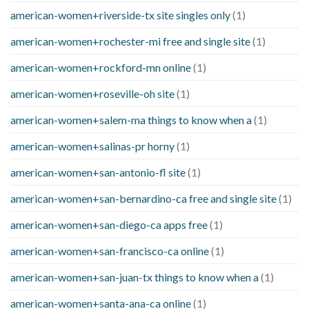
american-women+riverside-tx site singles only
(1)
american-women+rochester-mi free and single site
(1)
american-women+rockford-mn online
(1)
american-women+roseville-oh site
(1)
american-women+salem-ma things to know when a
(1)
american-women+salinas-pr horny
(1)
american-women+san-antonio-fl site
(1)
american-women+san-bernardino-ca free and single site
(1)
american-women+san-diego-ca apps free
(1)
american-women+san-francisco-ca online
(1)
american-women+san-juan-tx things to know when a
(1)
american-women+santa-ana-ca online
(1)