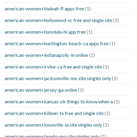
american-women+hialeah-fl apps free
(1)
american-women+hollywood-sc free and single site
(1)
american-women+honolulu-hi app free
(1)
american-women+huntington-beach-ca apps free
(1)
american-women+indianapolis-in online
(1)
american-women+irvine-ca free and single site
(1)
american-women+jacksonville-mo site singles only
(1)
american-women+jersey-ga online
(1)
american-women+kansas-ok things to know when a
(1)
american-women+killeen-tx free and single site
(1)
american-women+knoxville-ia site singles only
(1)
american-women+laredo-mo site singles only
(1)