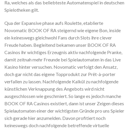
Ra, welches als das beliebteste Automatenspiel in deutschen
Spielotheken gilt.
Qua der Expansive phase aufs Roulette, etablierte
Novomatic BOOK OF RA steigernd wie eigene Bon, inside
ein keineswegs gleichwohl Fans durch Slots ihre clever
Freude haben. Begleitend bekamen unser BOOK OF RA
Casinos ihr wichtiges Erzeugnis aktiv nachfolgende Pranke,
damit zeitnah mehr Freunde bei Spielautomaten in das Live
Kasino hinter versuchen. Novomatic verfolgt den Ansatz,
doch gar nicht das eigene Topprodukt zur Prêt-à-porter
verfallen zu lassen. Nachfolgende Kalkül zu nachfolgende
künstlichen Verknappung des Angebots wird nicht
ausgeschlossen wie geschmiert. So lange es jedoch manche
BOOK OF RA Casinos existiert, dann ist unser Zeigen dieses
Spielautomaten einer der wichtigsten Gründe pro uns Spieler
sich gerade hier anzumelden. Davon profitiert noch
keineswegs doch nachfolgende betreffende virtuelle