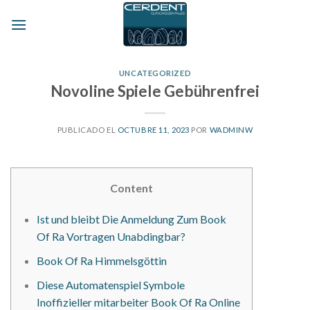
Skip
to
content
UNCATEGORIZED
Novoline Spiele Gebührenfrei
PUBLICADO EL
OCTUBRE 11, 2023
POR
WADMINW
Content
Ist und bleibt Die Anmeldung Zum Book
Of Ra Vortragen Unabdingbar?
Book Of Ra Himmelsgöttin
Diese Automatenspiel Symbole
Inoffizieller mitarbeiter Book Of Ra Online