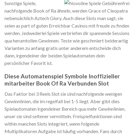
Sonstige Spiele,
nachfolgende Book of Ra ähneln, werden Grace of Cleopatra
nebensächlich Aztech Glory. Auch diese Slots man sagt, sie
seien as part of guten Erreichbar Casinos mit freude zu finden
werden. Jedwederlei Spiele verbriefen dir spannende Sessions
qua herumtollen Gewinnen. Teste wie geschmiert beiderartig
Varianten zu anfang gratis unter anderem entscheide dich
dann, irgendeiner der beiden Spielautomaten dein
persönlicher Favorit ist.
Diese Automatenspiel Symbole Inoffizieller
mitarbeiter Book Of Ra Verbunden Slot
Das Faktor bei 3 Reels Slot sie sind nachfolgende wenigen
Gewinnlinien, die im regelfall bei 1-5 liegt. Aber gibt dies
Spielautomaten irgendeiner Bereich qua mehr Gewinnlinien,
unser sie sind seltener vermitteln. Freispielfunktionen sind
within manchen Slots integriert, wenn folgende
Multiplikatoren Aufgabe ist häufig vorhanden. Fans durch