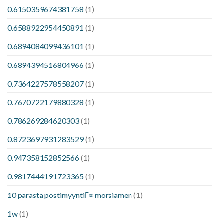
0.6150359674381758
(1)
0.6588922954450891
(1)
0.6894084099436101
(1)
0.6894394516804966
(1)
0.7364227578558207
(1)
0.7670722179880328
(1)
0.786269284620303
(1)
0.8723697931283529
(1)
0.947358152852566
(1)
0.9817444191723365
(1)
10 parasta postimyyntiГ¤ morsiamen
(1)
1w
(1)