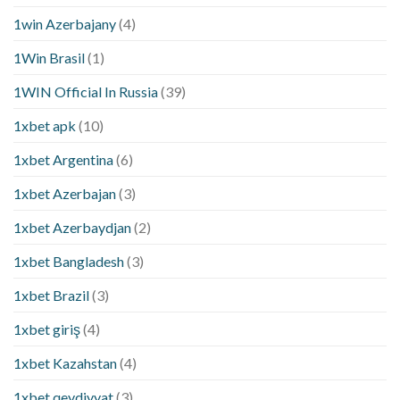
1win Azerbajany
(4)
1Win Brasil
(1)
1WIN Official In Russia
(39)
1xbet apk
(10)
1xbet Argentina
(6)
1xbet Azerbajan
(3)
1xbet Azerbaydjan
(2)
1xbet Bangladesh
(3)
1xbet Brazil
(3)
1xbet giriş
(4)
1xbet Kazahstan
(4)
1xbet qeydiyyat
(3)