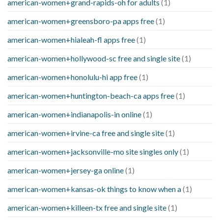
american-women+grand-rapids-oh for adults
(1)
american-women+greensboro-pa apps free
(1)
american-women+hialeah-fl apps free
(1)
american-women+hollywood-sc free and single site
(1)
american-women+honolulu-hi app free
(1)
american-women+huntington-beach-ca apps free
(1)
american-women+indianapolis-in online
(1)
american-women+irvine-ca free and single site
(1)
american-women+jacksonville-mo site singles only
(1)
american-women+jersey-ga online
(1)
american-women+kansas-ok things to know when a
(1)
american-women+killeen-tx free and single site
(1)