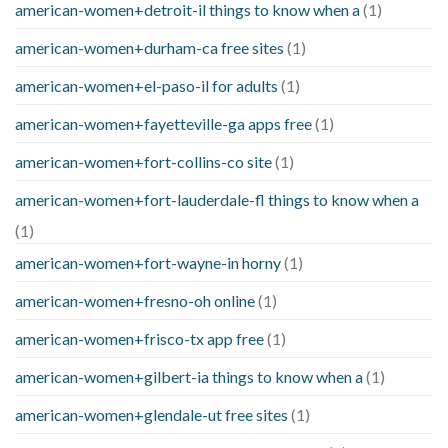
american-women+detroit-il things to know when a
(1)
american-women+durham-ca free sites
(1)
american-women+el-paso-il for adults
(1)
american-women+fayetteville-ga apps free
(1)
american-women+fort-collins-co site
(1)
american-women+fort-lauderdale-fl things to know when a
(1)
american-women+fort-wayne-in horny
(1)
american-women+fresno-oh online
(1)
american-women+frisco-tx app free
(1)
american-women+gilbert-ia things to know when a
(1)
american-women+glendale-ut free sites
(1)