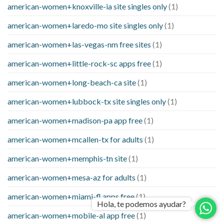
american-women+knoxville-ia site singles only
(1)
american-women+laredo-mo site singles only
(1)
american-women+las-vegas-nm free sites
(1)
american-women+little-rock-sc apps free
(1)
american-women+long-beach-ca site
(1)
american-women+lubbock-tx site singles only
(1)
american-women+madison-pa app free
(1)
american-women+mcallen-tx for adults
(1)
american-women+memphis-tn site
(1)
american-women+mesa-az for adults
(1)
american-women+miami-fl apps free
(1)
Hola, te podemos ayudar?
american-women+mobile-al app free
(1)