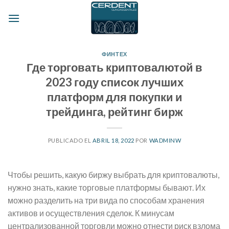
Skip
to
content
ФИНТЕХ
Где торговать криптовалютой в
2023 году список лучших
платформ для покупки и
трейдинга, рейтинг бирж
PUBLICADO EL
ABRIL 18, 2022
POR
WADMINW
Чтобы решить, какую биржу выбрать для криптовалюты,
нужно знать, какие торговые платформы бывают. Их
можно разделить на три вида по способам хранения
активов и осуществления сделок. К минусам
централизованной торговли можно отнести риск взлома